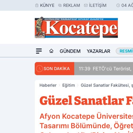
KÜNYE
REKLAM
İLETIŞIM
04 A
GÜNDEM
YAZARLAR
RESMI
11:39
FETÖ'cü Terörist, 
SON DAKİKA
Haberler
Eğitim
Güzel Sanatlar Fakültesi, 
Güzel Sanatlar F
Afyon Kocatepe Üniversites
Tasarımı Bölümünde, Öğreti