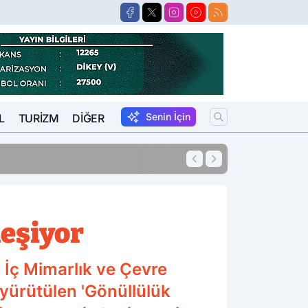
Senin İçin
L
TURIZM
DIĞER
10:41
Pompadaki Rakam
leşiyor
 İç Mimarlık ve Çevre
yürütülen 'Gönüllülük