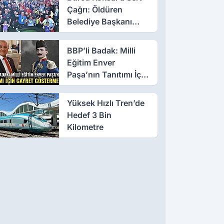
Çağrı: Öldüren
Belediye Başkanı
Olmayın!
BBP’li Badak: Milli
Eğitim Enver
Paşa’nın Tanıtımı İçin
Gayret Göstermeli
Yüksek Hızlı Tren’de
Hedef 3 Bin
Kilometre