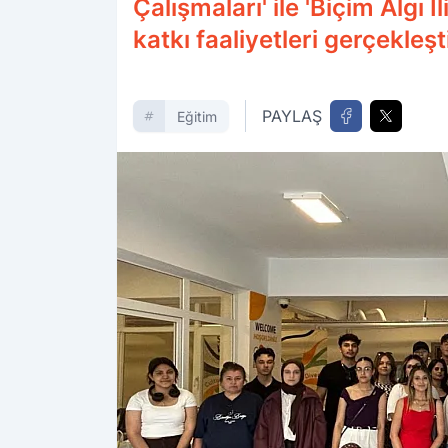
Çalışmaları' ile 'Biçim Algı
katkı faaliyetleri gerçekleşti
PAYLAŞ
Eğitim