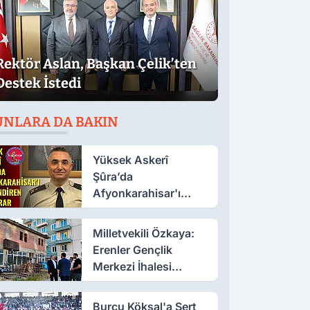
Rektör Aslan, Başkan Çelik’ten
Destek İstedi
UNLARA DA BAKIN
Yüksek Askerî
Şûra’da
Afyonkarahisar'ı
İlgilendiren İki Karar
Milletvekili Özkaya:
Erenler Gençlik
Merkezi İhalesi
Yakında
Burcu Köksal'a Sert