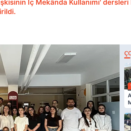
 İlişkisinin İç Mekânda Kullanımı' dersl
rildi.
Ç
A
M
İ
A
N