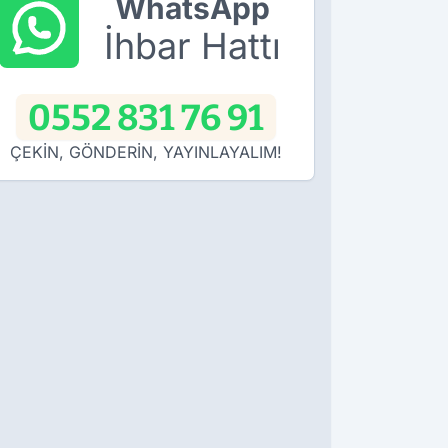
WhatsApp
İhbar Hattı
0552 831 76 91
ÇEKİN, GÖNDERİN, YAYINLAYALIM!