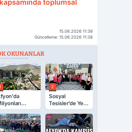
eri kapsamında toplumsal
15.06.2026 11:38
Güncelleme: 15.06.2026 11:38
OK OKUNANLAR
1
2
fyon'da
Sosyal
ilyonları
Tesisler’de Yeni
lgilendiren
Tarife Belli Oldu
çıklama! Tarih
etleşti!