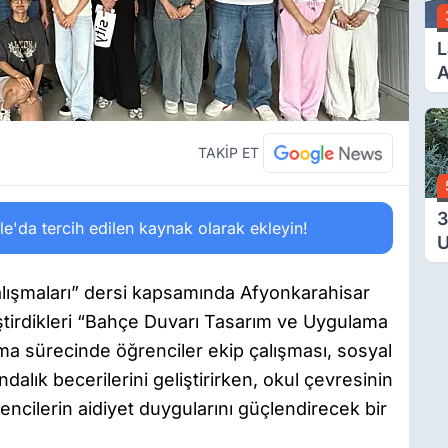
L
A
B
V
TAKİP ET
3
'da tercih edilen kaynak olarak ekleyin!
U
Y
T
 Çalışmaları” dersi kapsamında Afyonkarahisar
Ç
tirdikleri “Bahçe Duvarı Tasarım ve Uygulama
şma sürecinde öğrenciler ekip çalışması, sosyal
dalık becerilerini geliştirirken, okul çevresinin
encilerin aidiyet duygularını güçlendirecek bir