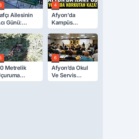
3
4
afçı Ailesinin
Afyon'da
cı Günü:
Kampüs
eytullah Lafçı
Yolunda
efat Etti
Korkutan Kaza!
5
6
0 Metrelik
Afyon’da Okul
çuruma
Ve Servis
uvarlanan
Ücretleri
raktörden Sağ
Belirlendi
ıktılar