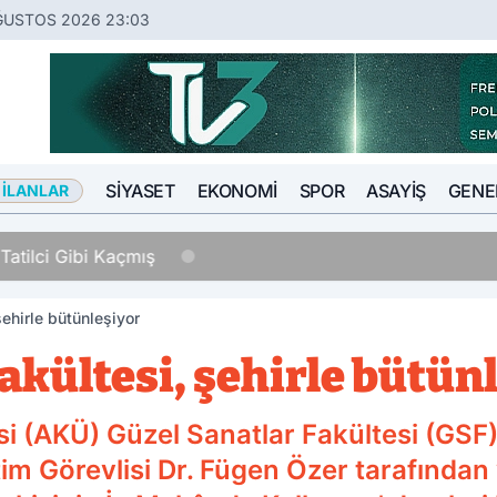
ĞUSTOS 2026 23:03
SIYASET
EKONOMI
SPOR
ASAYIŞ
GENE
 İLANLAR
Tatilci Gibi Kaçmış
şehirle bütünleşiyor
akültesi, şehirle bütün
i (AKÜ) Güzel Sanatlar Fakültesi (GSF)
m Görevlisi Dr. Fügen Özer tarafından 