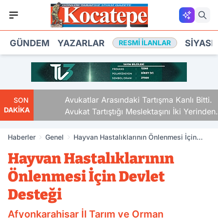
GÜNDEM
YAZARLAR
SIYASE
RESMI İLANLAR
Avukatlar Arasındaki Tartışma Kanlı Bitti.
SON
DAKİKA
Avukat Tartıştığı Meslektaşını İki Yerinden
Vurdu
Haberler
Genel
Hayvan Hastalıklarının Önlenmesi İçin
Devlet Desteği
Hayvan Hastalıklarının
Önlenmesi İçin Devlet
Desteği
Afyonkarahisar İl Tarım ve Orman