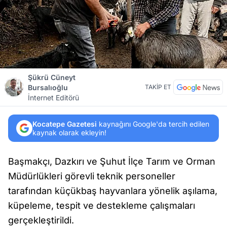
Şükrü Cüneyt
Bursalıoğlu
TAKİP ET
İnternet Editörü
Kocatepe Gazetesi
kaynağını Google'da tercih edilen
kaynak olarak ekleyin!
Başmakçı, Dazkırı ve Şuhut İlçe Tarım ve Orman
Müdürlükleri görevli teknik personeller
tarafından küçükbaş hayvanlara yönelik aşılama,
küpeleme, tespit ve destekleme çalışmaları
gerçekleştirildi.