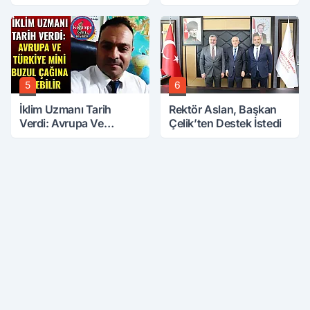
Başkanı Tek Tek Sıraladı
İlgilendiren İki Karar
5
6
İklim Uzmanı Tarih
Rektör Aslan, Başkan
Verdi: Avrupa Ve
Çelik’ten Destek İstedi
Türkiye Mini Buzul
Çağına Girebilir