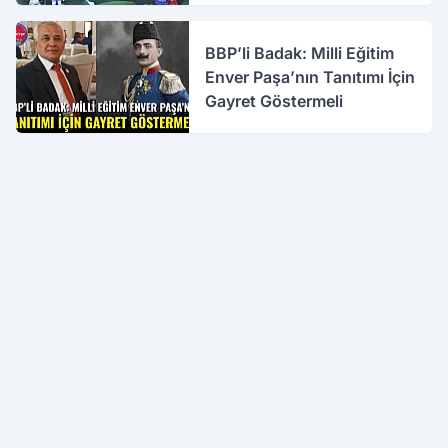
BBP’li Badak: Milli Eğitim
Enver Paşa’nın Tanıtımı İçin
Gayret Göstermeli