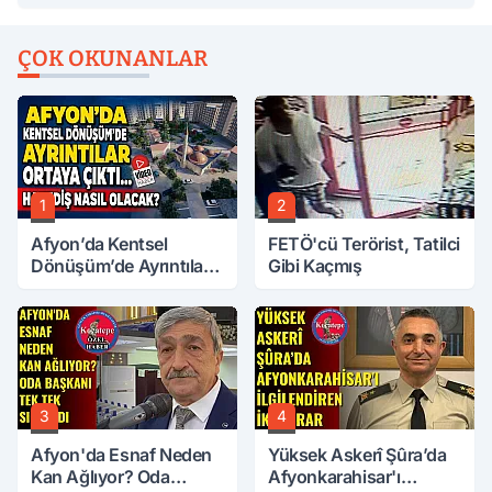
ÇOK OKUNANLAR
1
2
Afyon’da Kentsel
FETÖ'cü Terörist, Tatilci
Dönüşüm’de Ayrıntılar
Gibi Kaçmış
Ortaya Çıktı… Hakediş
Nasıl Olacak?
3
4
Afyon'da Esnaf Neden
Yüksek Askerî Şûra’da
Kan Ağlıyor? Oda
Afyonkarahisar'ı