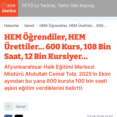
FETÖ'cü Terörist, Tatilci Gibi Kaçmış
SON
DAKİKA
Haberler
Genel
HEM Öğrendiler, HEM Ürettiler… 600
Kurs, 108 Bin Saat, 12 Bin Kursiyer…
HEM Öğrendiler, HEM
Ürettiler… 600 Kurs, 108 Bin
Saat, 12 Bin Kursiyer…
Afyonkarahisar Halk Eğitimi Merkezi
Müdürü Abdullah Cemal Tola, 2025'in Ekim
ayından bu yana 600 kursta 100 bin saati
aşkın eğitim verdiklerini belirtti
Genel
03.06.2026 14:07