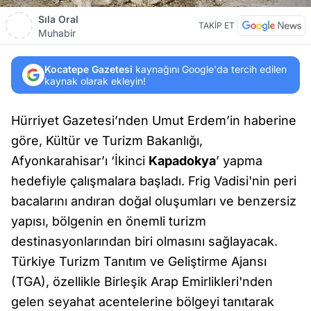
Sıla Oral
TAKİP ET
Muhabir
Kocatepe Gazetesi
kaynağını Google'da tercih edilen
kaynak olarak ekleyin!
Hürriyet Gazetesi’nden Umut Erdem’in haberine
göre, Kültür ve Turizm Bakanlığı,
Afyonkarahisar’ı ‘İkinci
Kapadokya
’ yapma
hedefiyle çalışmalara başladı. Frig Vadisi'nin peri
bacalarını andıran doğal oluşumları ve benzersiz
yapısı, bölgenin en önemli turizm
destinasyonlarından biri olmasını sağlayacak.
Türkiye Turizm Tanıtım ve Geliştirme Ajansı
(TGA), özellikle Birleşik Arap Emirlikleri'nden
gelen seyahat acentelerine bölgeyi tanıtarak