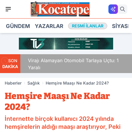
GÜNDEM
YAZARLAR
SIYASE
RESMI İLANLAR
ldu
Virajı Alamayan Otomobil Tarlaya Uçtu: 1
SON
DAKİKA
Yaralı
Haberler
Sağlık
Hemşire Maaşı Ne Kadar 2024?
Hemşire Maaşı Ne Kadar
2024?
İnternette birçok kullanıcı 2024 yılında
hemşirelerin aldığı maaşı araştırıyor, Peki