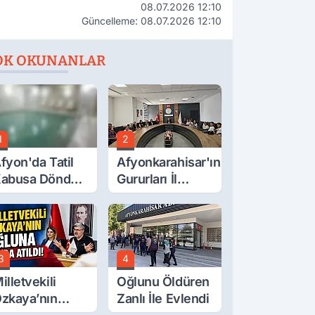
08.07.2026 12:10
Güncelleme: 08.07.2026 12:10
OK OKUNANLAR
1
2
fyon'da Tatil
Afyonkarahisar'ın
abusa Döndü,
Gururları İl
cı Son!
Müdürüyle
Buluştu
3
4
illetvekili
Oğlunu Öldüren
zkaya’nın
Zanlı İle Evlendi