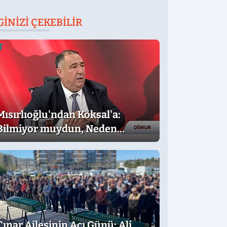
GINIZI ÇEKEBILIR
Mısırlıoğlu'ndan Köksal'a:
Bilmiyor muydun, Neden
Muhalefet Adayı Oldun?
Çınar Ailesinin Acı Günü: Ali