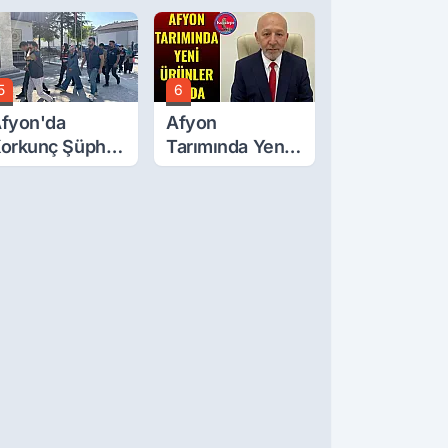
ğluna İftira
tıldı
5
6
fyon'da
Afyon
orkunç Şüphe!
Tarımında Yeni
üştü Mü,
Ürünler Yolda
ldürüldü Mü!