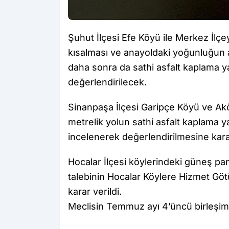
Şuhut İlçesi Efe Köyü ile Merkez İlç
kısalması ve anayoldaki yoğunluğun aza
daha sonra da sathi asfalt kaplama 
değerlendirilecek.
Sinanpaşa İlçesi Garipçe Köyü ve Ak
metrelik yolun sathi asfalt kaplama ya
incelenerek değerlendirilmesine karar
Hocalar İlçesi köylerindeki güneş pane
talebinin Hocalar Köylere Hizmet Göt
karar verildi.
Meclisin Temmuz ayı 4’üncü birleşimi