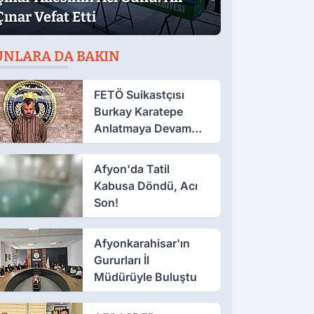
Çınar Vefat Etti
UNLARA DA BAKIN
FETÖ Suikastçısı
Burkay Karatepe
Anlatmaya Devam
Ediyor: Suikast İçin
Gittim
Afyon'da Tatil
Kabusa Döndü, Acı
Son!
Afyonkarahisar'ın
Gururları İl
Müdürüyle Buluştu