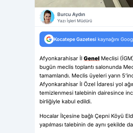
Burcu Aydın
Yazı İşleri Müdürü
Kocatepe Gazetesi
kaynağını Google
Afyonkarahisar İl
Genel
Meclisi (İGM)
bugün meclis toplantı salonunda Mec
tamamlandı. Meclis üyeleri yarın 5’inc
Afyonkarahisar İl Özel İdaresi yol ağı
temizlenmesi talebinin dairesince i
birliğiyle kabul edildi.
Hocalar İlçesine bağlı Çepni Köyü E
yapılması talebinin de aynı şekilde d