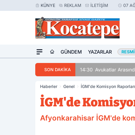
KÜNYE
REKLAM
İLETIŞIM
07 A
GÜNDEM
YAZARLAR
RESMI
14:30
Avukatlar Arasında
SON DAKİKA
Haberler
Genel
İGM'de Komisyon Raporları
İGM'de Komisyon
Afyonkarahisar İGM'de komi