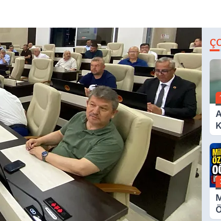
Ç
A
K
A
M
Ö