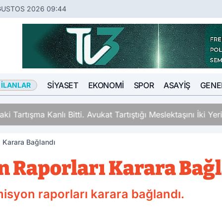
ĞUSTOS 2026 09:44
SIYASET
EKONOMI
SPOR
ASAYIŞ
GENE
 İLANLAR
ki Tartışma Kanlı Bitti. Avukat Tartıştığı Meslektaşını İki Y
 Karara Bağlandı
 Raporları Karara Bağ
syon raporları karara bağlandı.