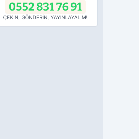
0552 831 76 91
ÇEKİN, GÖNDERİN, YAYINLAYALIM!