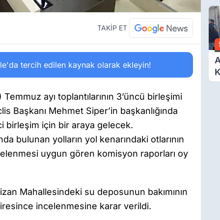
O
A
TAKİP ET
A
'da tercih edilen kaynak olarak ekleyin!
K
D
Ö
 Temmuz ayı toplantılarının 3’üncü birleşimi
lis Başkanı Mehmet Siper’in başkanlığında
i birleşim için bir araya gelecek.
nda bulunan yolların yol kenarındaki otlarının
ncelenmesi uygun gören komisyon raporları oy
ldizan Mahallesindeki su deposunun bakımının
airesince incelenmesine karar verildi.