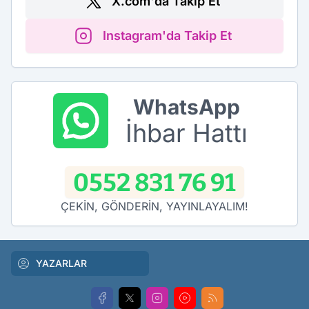
X.com'da Takip Et
Instagram'da Takip Et
WhatsApp
İhbar Hattı
0552 831 76 91
ÇEKİN, GÖNDERİN, YAYINLAYALIM!
YAZARLAR