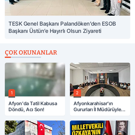
TESK Genel Başkanı Palandöken’den ESOB
Başkanı Üstün’e Hayırlı Olsun Ziyareti
ÇOK OKUNANLAR
1
2
Afyon'da Tatil Kabusa
Afyonkarahisar'ın
Döndü, Acı Son!
Gururları İl Müdürüyle
Buluştu