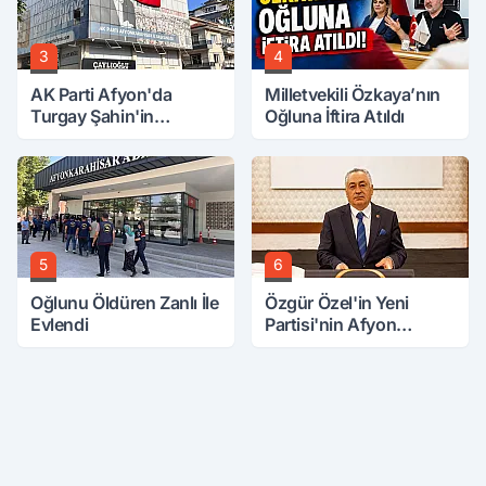
3
4
AK Parti Afyon'da
Milletvekili Özkaya’nın
Turgay Şahin'in
Oğluna İftira Atıldı
Ardından Bir Şok Daha!
5
6
Oğlunu Öldüren Zanlı İle
Özgür Özel'in Yeni
Evlendi
Partisi'nin Afyon
Başkanı Belli Oldu