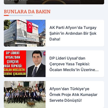
BUNLARA DA BAKIN
AK Parti Afyon'da Turgay
Şahin'in Ardından Bir Şok
Daha!
DP Lideri Uysal'dan
Çerçeve Yasa Tepkisi:
Öcalan Meclis'in Üzerine
Çıkarıldı
Afyon'dan Türkiye'ye
Örnek Proje Atık Kumaşlar
Servete Dönüştü!