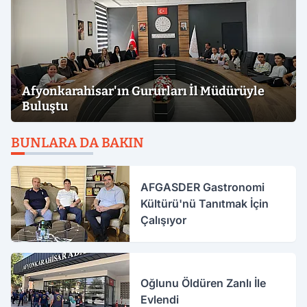
Afyonkarahisar'ın Gururları İl Müdürüyle
Buluştu
BUNLARA DA BAKIN
AFGASDER Gastronomi
Kültürü'nü Tanıtmak İçin
Çalışıyor
Oğlunu Öldüren Zanlı İle
Evlendi