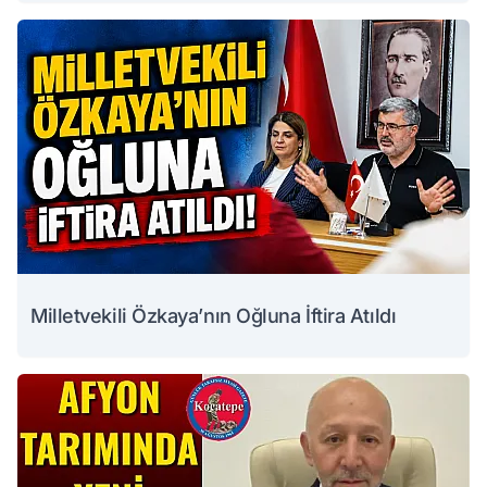
Milletvekili Özkaya’nın Oğluna İftira Atıldı