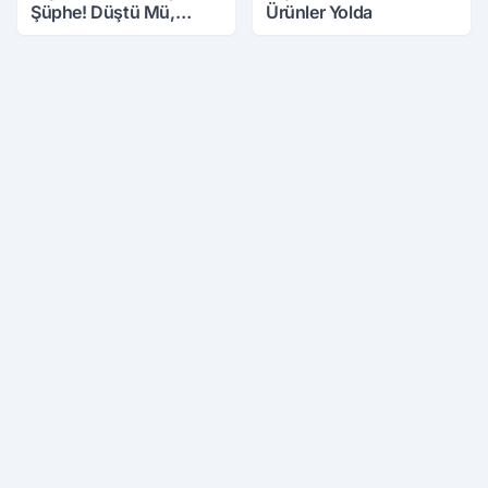
Şüphe! Düştü Mü,
Ürünler Yolda
Öldürüldü Mü!