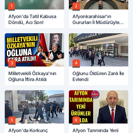
1
2
Afyon'da Tatil Kabusa
Afyonkarahisar'ın
Döndü, Acı Son!
Gururları İl Müdürüyle
Buluştu
3
4
Milletvekili Özkaya’nın
Oğlunu Öldüren Zanlı İle
Oğluna İftira Atıldı
Evlendi
5
6
Afyon'da Korkunç
Afyon Tarımında Yeni