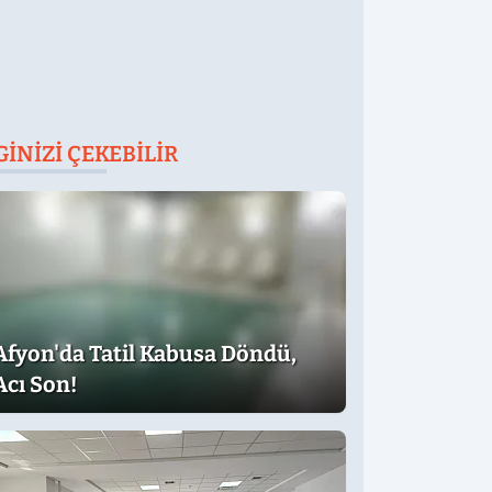
GINIZI ÇEKEBILIR
Afyon'da Tatil Kabusa Döndü,
Acı Son!