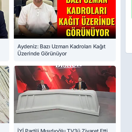
Aydeniz: Bazı Uzman Kadroları Kağıt
Üzerinde Görünüyor
İYİ Partili Mısırlıoğlu TV3ü Ziyaret Etti,