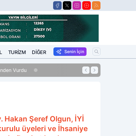
Senin İçin
L
TURIZM
DIĞER
erinden Vurdu
12:33
Sigara Fiyatları
v. Hakan Şeref Olgun, İYİ
urulu üyeleri ve İhsaniye