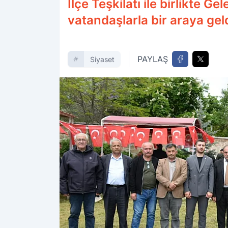
İlçe Teşkilatı ile birlikte 
vatandaşlarla bir araya gel
PAYLAŞ
Siyaset