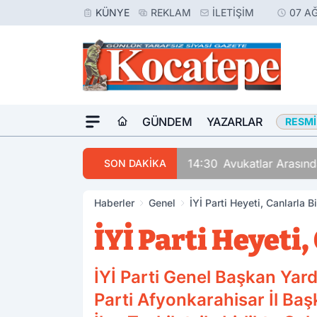
KÜNYE
REKLAM
İLETIŞIM
07 A
GÜNDEM
YAZARLAR
RESMI
14:30
Avukatlar Arasında
SON DAKİKA
Haberler
Genel
İYİ Parti Heyeti, Canlarla B
İYİ Parti Heyeti,
İYİ Parti Genel Başkan Yard
Parti Afyonkarahisar İl Baş