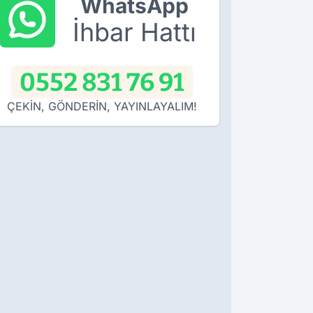
WhatsApp
İhbar Hattı
0552 831 76 91
ÇEKİN, GÖNDERİN, YAYINLAYALIM!