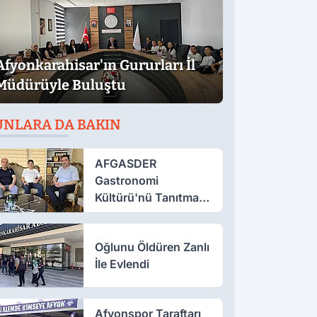
Afyonkarahisar'ın Gururları İl
Müdürüyle Buluştu
UNLARA DA BAKIN
AFGASDER
Gastronomi
Kültürü'nü Tanıtmak
İçin Çalışıyor
Oğlunu Öldüren Zanlı
İle Evlendi
Afyonspor Taraftarı