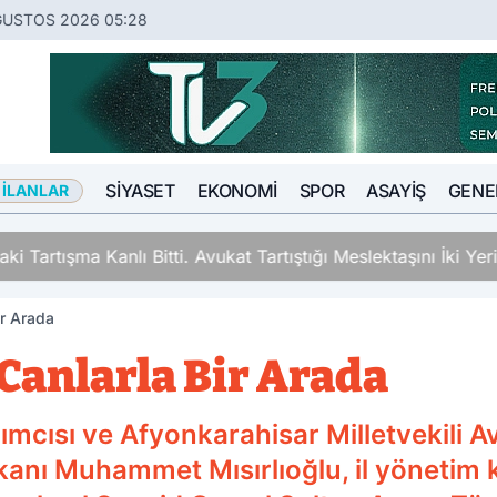
ĞUSTOS 2026 05:28
SIYASET
EKONOMI
SPOR
ASAYIŞ
GENE
 İLANLAR
ki Tartışma Kanlı Bitti. Avukat Tartıştığı Meslektaşını İki Y
ir Arada
 Canlarla Bir Arada
ımcısı ve Afyonkarahisar Milletvekili A
kanı Muhammet Mısırlıoğlu, il yönetim k