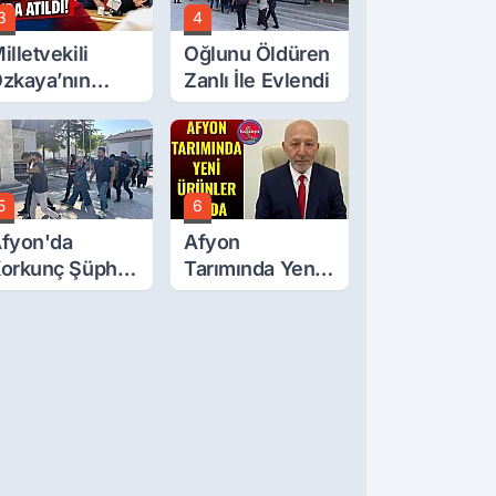
3
4
illetvekili
Oğlunu Öldüren
zkaya’nın
Zanlı İle Evlendi
ğluna İftira
tıldı
5
6
fyon'da
Afyon
orkunç Şüphe!
Tarımında Yeni
üştü Mü,
Ürünler Yolda
ldürüldü Mü!