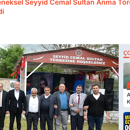
Geleneksel Seyyid Cemal Sultan Anma Tör
di
Ç
A
K
A