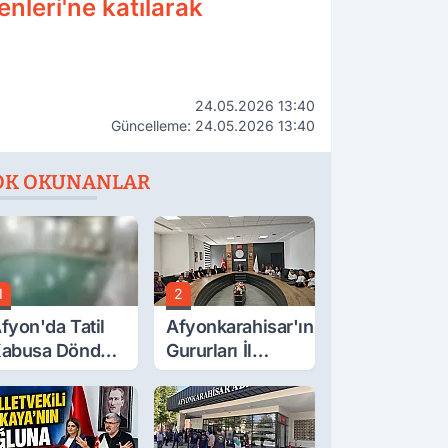
enleri'ne katılarak
24.05.2026 13:40
Güncelleme: 24.05.2026 13:40
OK OKUNANLAR
1
2
fyon'da Tatil
Afyonkarahisar'ın
abusa Döndü,
Gururları İl
cı Son!
Müdürüyle
Buluştu