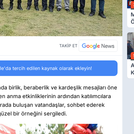
M
Ö
O
A
TAKİP ET
A
'da tercih edilen kaynak olarak ekleyin!
K
D
Ö
a birlik, beraberlik ve kardeşlik mesajları öne
 anma etkinliklerinin ardından katılımcılara
rada buluşan vatandaşlar, sohbet ederek
el bir örneğini sergiledi.