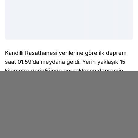
Kandilli Rasathanesi verilerine göre ilk deprem
saat 01.59’da meydana geldi. Yerin yaklaşık 15
kilometre derinliğinde gerçekleşen depremin
büyüklüğü 2.7 olarak ölçüldü. İlk sarsıntının
ardından bölgede kısa süreli tedirginlik
yaşanırken, yaklaşık 20 dakika sonra ikinci bir
deprem daha kaydedildi.
Saat 02.19’da meydana gelen ikinci depremin
büyüklüğü ise 3.6 olarak açıklandı. Yerin 9
kilometre derinliğinde gerçekleşen deprem,