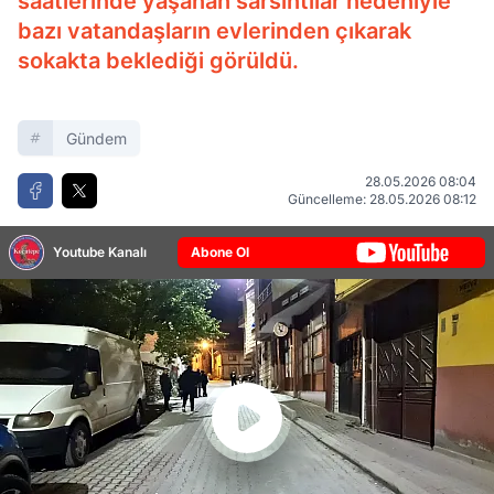
saatlerinde yaşanan sarsıntılar nedeniyle
bazı vatandaşların evlerinden çıkarak
sokakta beklediği görüldü.
Gündem
28.05.2026 08:04
Güncelleme: 28.05.2026 08:12
Youtube Kanalı
Abone Ol