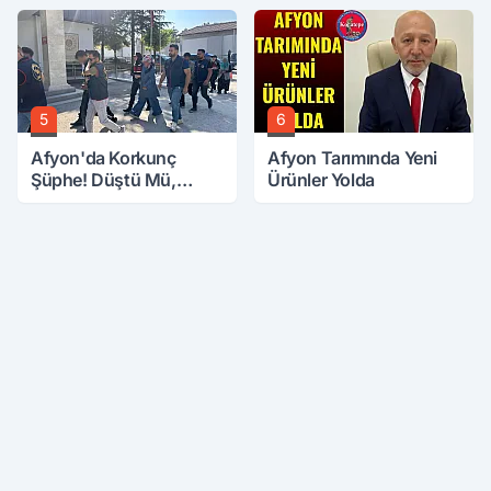
5
6
Afyon'da Korkunç
Afyon Tarımında Yeni
Şüphe! Düştü Mü,
Ürünler Yolda
Öldürüldü Mü!