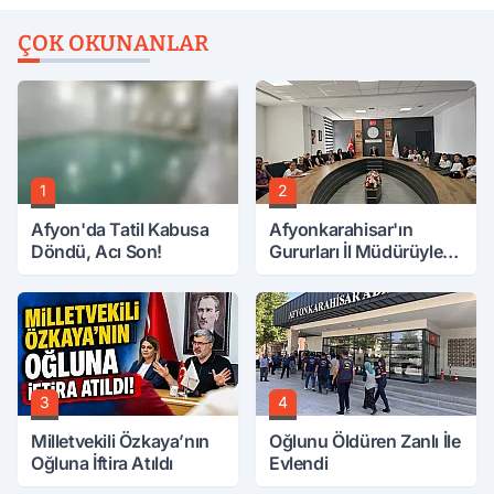
ÇOK OKUNANLAR
1
2
Afyon'da Tatil Kabusa
Afyonkarahisar'ın
Döndü, Acı Son!
Gururları İl Müdürüyle
Buluştu
3
4
Milletvekili Özkaya’nın
Oğlunu Öldüren Zanlı İle
Oğluna İftira Atıldı
Evlendi