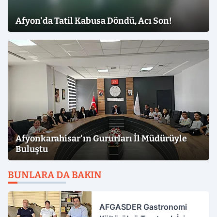
Afyon'da Tatil Kabusa Döndü, Acı Son!
Afyonkarahisar'ın Gururları İl Müdürüyle
Buluştu
BUNLARA DA BAKIN
AFGASDER Gastronomi