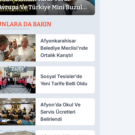
Avrupa Ve Türkiye Mini Buzul
Çağına Girebilir
UNLARA DA BAKIN
Afyonkarahisar
Belediye Meclisi’nde
Ortalık Karıştı!
Sosyal Tesisler’de
Yeni Tarife Belli Oldu
Afyon’da Okul Ve
Servis Ücretleri
Belirlendi