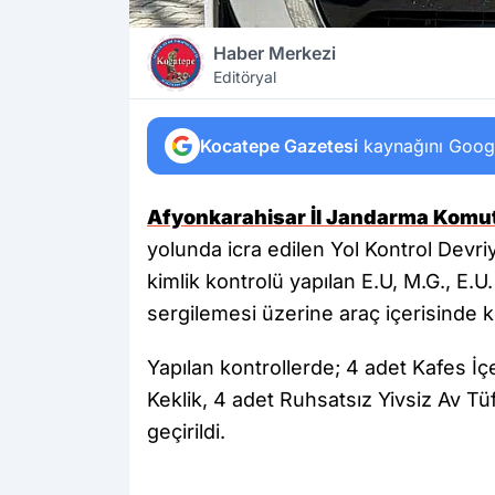
Haber Merkezi
Editöryal
Kocatepe Gazetesi
kaynağını Google
Afyonkarahisar İl Jandarma Komut
yolunda icra edilen Yol Kontrol Devriy
kimlik kontrolü yapılan E.U, M.G., E.U.
sergilemesi üzerine araç içerisinde ko
Yapılan kontrollerde; 4 adet Kafes İç
Keklik, 4 adet Ruhsatsız Yivsiz Av Tü
geçirildi.