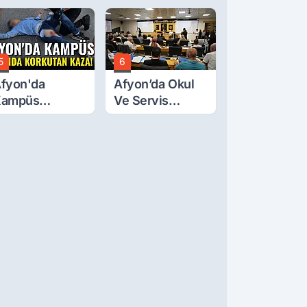
uvarlanan
Tarife Belli Oldu
raktörden Sağ
ıktılar
5
6
fyon'da
Afyon’da Okul
Kampüs
Ve Servis
olunda
Ücretleri
orkutan Kaza!
Belirlendi