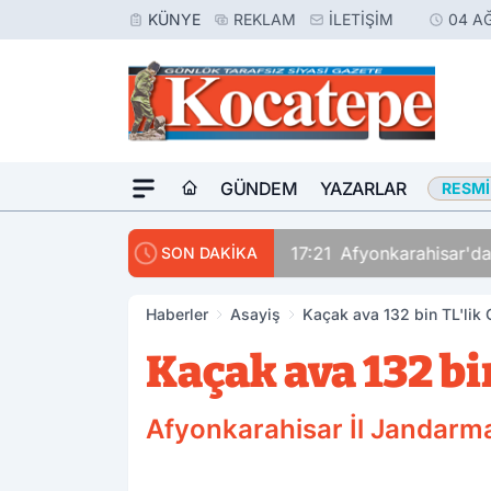
KÜNYE
REKLAM
İLETIŞIM
04 A
GÜNDEM
YAZARLAR
RESMI
17:21
Afyonkarahisar'da
SON DAKİKA
Haberler
Asayiş
Kaçak ava 132 bin TL'lik
Kaçak ava 132 bi
Afyonkarahisar İl Jandarma