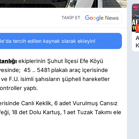
Y
T
Ç
TAKİP ET
A
'da tercih edilen kaynak olarak ekleyin!
Y
K
anlığı
ekiplerinin Şuhut İlçesi Efe Köyü
esinde; 45 .. 5481 plakalı araç içerisinde
 ve F.U. isimli şahısların şüpheli hareketler
ntroller yaptı.
erisinde Canlı Keklik, 6 adet Vurulmuş Cansız
feği, 18 det Dolu Kartuş, 1 aet Tuzak Takımı ele