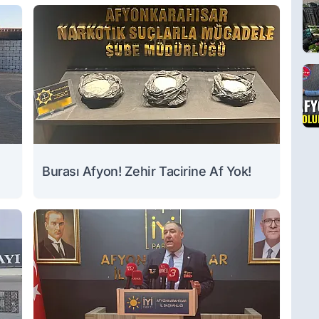
Burası Afyon! Zehir Tacirine Af Yok!