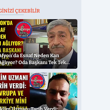
GINIZI ÇEKEBILIR
Afyon'da Esnaf Neden Kan
Ağlıyor? Oda Başkanı Tek Tek
Sıraladı
İklim Uzmanı Tarih Verdi: