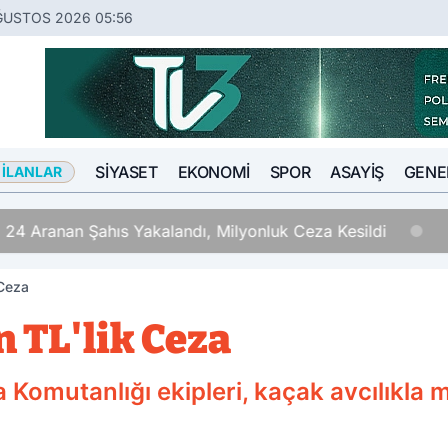
ĞUSTOS 2026 05:56
SIYASET
EKONOMI
SPOR
ASAYIŞ
GENE
 İLANLAR
 24 Aranan Şahıs Yakalandı, Milyonluk Ceza Kesildi
 Ceza
n TL'lik Ceza
 Komutanlığı ekipleri, kaçak avcılıkla