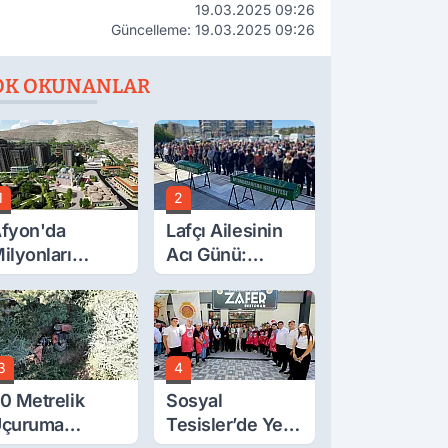
19.03.2025 09:26
Güncelleme: 19.03.2025 09:26
OK OKUNANLAR
1
2
fyon'da
Lafçı Ailesinin
ilyonları
Acı Günü:
lgilendiren
Beytullah Lafçı
çıklama! Tarih
Vefat Etti
etleşti!
3
4
0 Metrelik
Sosyal
çuruma
Tesisler’de Yeni