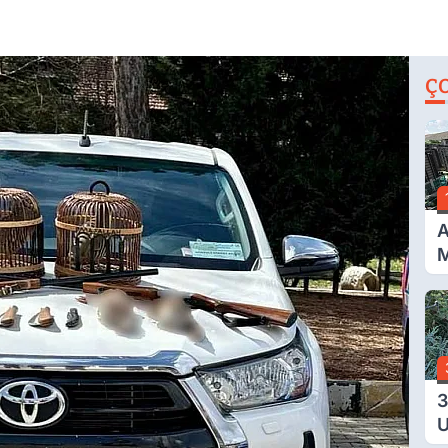
Ç
A
M
İ
A
N
3
U