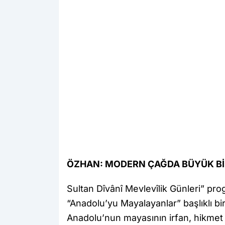
ÖZHAN: MODERN ÇAĞDA BÜYÜK Bİ
Sultan Dîvânî Mevlevîlik Günleri” pro
“Anadolu’yu Mayalayanlar” başlıklı 
Anadolu’nun mayasının irfan, hikme