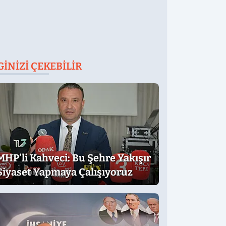
GINIZI ÇEKEBILIR
MHP’li Kahveci: Bu Şehre Yakışır
Siyaset Yapmaya Çalışıyoruz