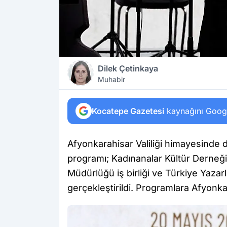
Dilek Çetinkaya
Muhabir
Kocatepe Gazetesi
kaynağını Google
Afyonkarahisar Valiliği himayesinde 
programı; Kadınanalar Kültür Derneği
Müdürlüğü iş birliği ve Türkiye Yazarla
gerçekleştirildi. Programlara Afyonkar