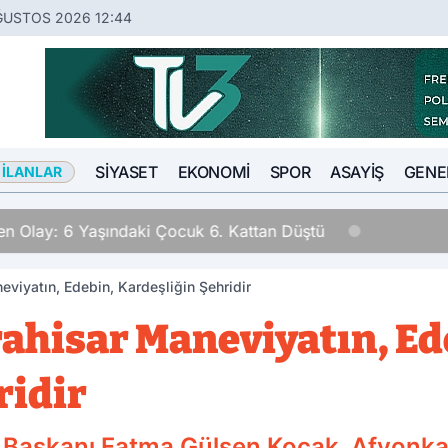
ĞUSTOS 2026 12:44
SIYASET
EKONOMI
SPOR
ASAYIŞ
GENE
 İLANLAR
n Olay: 6 Yaşındaki Çocuk 6. Kattan Düştü
viyatın, Edebin, Kardeşliğin Şehridir
ahisar Maneviyatın, Ed
ridir
 Başkanı Fatma Gülşen Koçak, Afyonkar