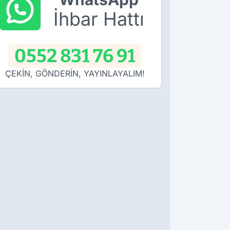
İhbar Hattı
0552 831 76 91
ÇEKİN, GÖNDERİN, YAYINLAYALIM!