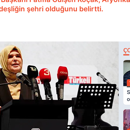
eşliğin şehri olduğunu belirtti.
Ç
S
o
M
H
B
A