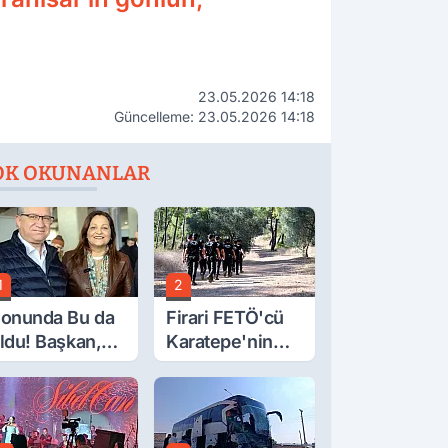
23.05.2026 14:18
Güncelleme: 23.05.2026 14:18
OK OKUNANLAR
1
2
onunda Bu da
Firari FETÖ'cü
ldu! Başkan,
Karatepe'nin
eclis Üyesini
Gösterdiği
obi
Yerler Didik
ahçesinden
Didik Aranıyor
ttırdı