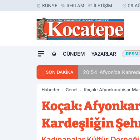
KÜNYE
REKLAM
İLETIŞIM
09 A
GÜNDEM
YAZARLAR
RESMI
20:54
Afyon’da Kahrede
SON DAKİKA
Haberler
Genel
Koçak: Afyonkarahisar Mane
Koçak: Afyonkar
Kardeşliğin Şeh
Kadınanalar Kültür Derneği