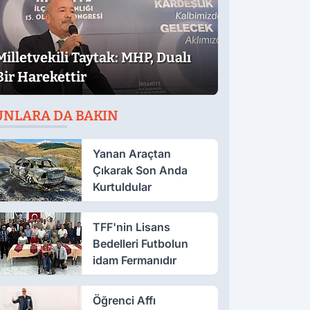
Milletvekili Taytak: MHP, Dualı
Bir Harekettir
UNLARA DA BAKIN
Yanan Araçtan
Çıkarak Son Anda
Kurtuldular
TFF'nin Lisans
Bedelleri Futbolun
idam Fermanıdır
Öğrenci Affı