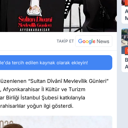
A
D
TAKİP ET
B
'da tercih edilen kaynak olarak ekleyin!
A
G
B
düzenlenen “Sultan Dîvânî Mevlevîlik Günleri”
E
, Afyonkarahisar İl Kültür ve Turizm
r Birliği İstanbul Şubesi katkılarıyla
ahisarlılar yoğun ilgi gösterdi.