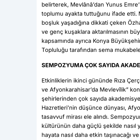
belirterek, Mevlânâ’dan Yunus Emre’
toplumu ayakta tuttuğunu ifade etti.
boşluk yaşadığına dikkati çeken Özha
ve genç kuşaklara aktarılmasının büy
kapsamında ayrıca Konya Büyükşehir
Topluluğu tarafından sema mukabelesi
SEMPOZYUMA ÇOK SAYIDA AKADEM
Etkinliklerin ikinci gününde Rıza Çer
ve Afyonkarahisar’da Mevlevîlik” ko
şehirlerinden çok sayıda akademisye
Hazretleri’nin düşünce dünyası, Afyo
tasavvuf mirası ele alındı. Sempozyu
kültürünün daha güçlü şekilde nasıl y
hayata nasıl daha etkin taşınacağı ve