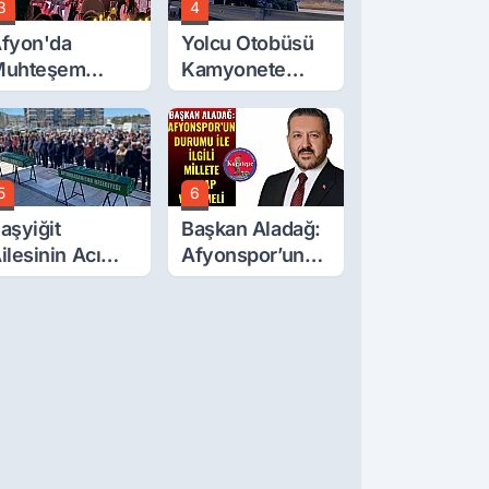
3
4
fyon'da
Yolcu Otobüsü
Muhteşem
Kamyonete
üğün
Çarptı: 1 Ölü, 15
Yaralı
5
6
aşyiğit
Başkan Aladağ:
ilesinin Acı
Afyonspor’un
ünü: Ali
Durumu İle İlgili
aşyiğit Vefat
Millete Hesap
tti
Verilmeli