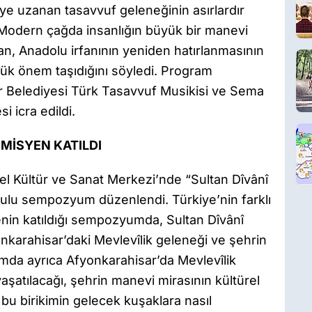
ye uzanan tasavvuf geleneğinin asırlardır
 Modern çağda insanlığın büyük bir manevi
n, Anadolu irfanının yeniden hatırlanmasının
ük önem taşıdığını söyledi. Program
 Belediyesi Türk Tasavvuf Musikisi ve Sema
 icra edildi.
İSYEN KATILDI
çel Kültür ve Sanat Merkezi’nde “Sultan Dîvânî
nulu sempozyum düzenlendi. Türkiye’nin farklı
nin katıldığı sempozyumda, Sultan Dîvânî
nkarahisar’daki Mevlevîlik geleneği ve şehrin
mda ayrıca Afyonkarahisar’da Mevlevîlik
aşatılacağı, şehrin manevi mirasının kültürel
 bu birikimin gelecek kuşaklara nasıl