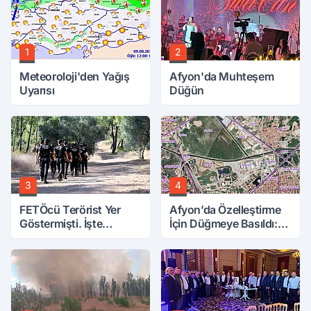
1
2
Meteoroloji'den Yağış
Afyon'da Muhteşem
Uyarısı
Düğün
3
4
FETÖcü Terörist Yer
Afyon’da Özelleştirme
Göstermişti. İşte
İçin Düğmeye Basıldı:
Bulunanlar
10 Parsele 7 Kat İmar