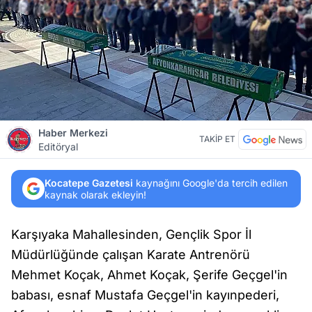
Haber Merkezi
TAKİP ET
Editöryal
Kocatepe Gazetesi
kaynağını Google'da tercih edilen
kaynak olarak ekleyin!
Karşıyaka Mahallesinden, Gençlik Spor İl
Müdürlüğünde çalışan Karate Antrenörü
Mehmet Koçak, Ahmet Koçak, Şerife Geçgel'in
babası, esnaf Mustafa Geçgel'in kayınpederi,