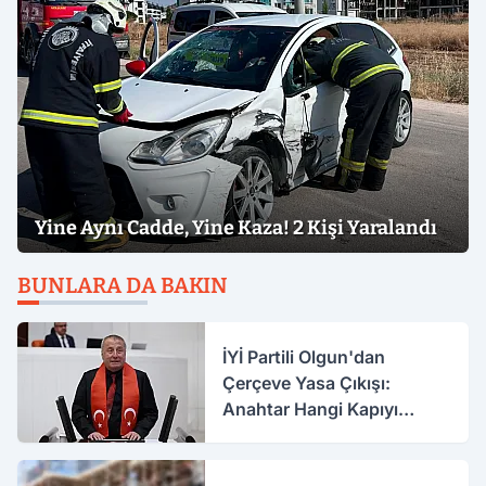
Yine Aynı Cadde, Yine Kaza! 2 Kişi Yaralandı
BUNLARA DA BAKIN
İYİ Partili Olgun'dan
Çerçeve Yasa Çıkışı:
Anahtar Hangi Kapıyı
Açacak?