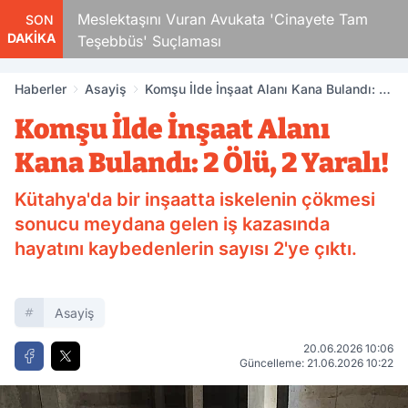
Çocuk
Meslektaşını Vuran Avukata 'Cinayete Tam
SON
DAKİKA
Teşebbüs' Suçlaması
Haberler
Asayiş
Komşu İlde İnşaat Alanı Kana Bulandı: 2
Ölü, 2 Yaralı!
Komşu İlde İnşaat Alanı
Kana Bulandı: 2 Ölü, 2 Yaralı!
Kütahya'da bir inşaatta iskelenin çökmesi
sonucu meydana gelen iş kazasında
hayatını kaybedenlerin sayısı 2'ye çıktı.
Asayiş
20.06.2026 10:06
Güncelleme: 21.06.2026 10:22