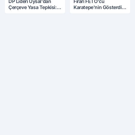
DP Lideri Uysal'dan
Firari FETÖ'cü
Çerçeve Yasa Tepkisi:
Karatepe'nin Gösterdiği
Öcalan Meclis'in
Yerler Didik Didik
Üzerine Çıkarıldı
Aranıyor