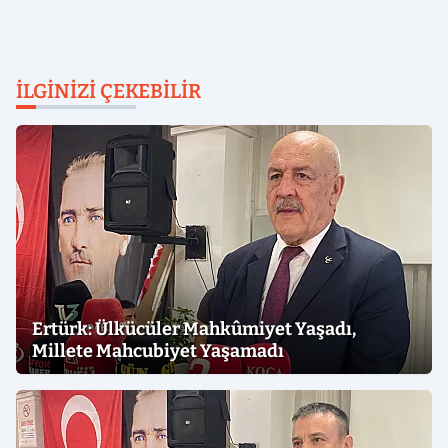
İLGINIZI ÇEKEBILIR
Ertürk: Ülkücüler Mahkûmiyet Yaşadı,
Millete Mahcubiyet Yaşamadı