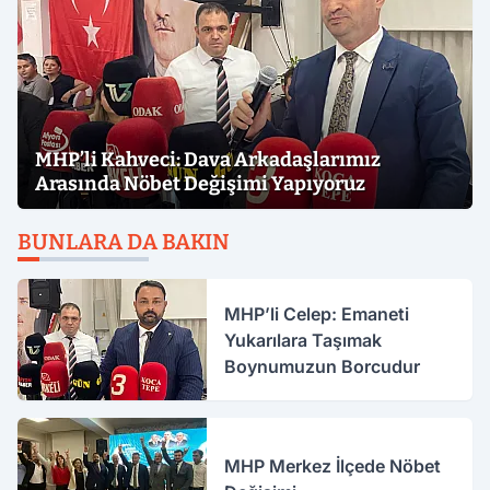
MHP’li Kahveci: Dava Arkadaşlarımız
Arasında Nöbet Değişimi Yapıyoruz
BUNLARA DA BAKIN
MHP’li Celep: Emaneti
Yukarılara Taşımak
Boynumuzun Borcudur
MHP Merkez İlçede Nöbet