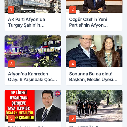
1
2
AK Parti Afyon'da
Özgür Özel'in Yeni
Turgay Şahin'in
Partisi'nin Afyon
Ardından Bir Şok Daha!
Başkanı Belli Oldu
3
4
Afyon’da Kahreden
Sonunda Bu da oldu!
Olay: 6 Yaşındaki Çocuk
Başkan, Meclis Üyesini
6. Kattan Düştü
Hobi Bahçesinden
Attırdı
5
6