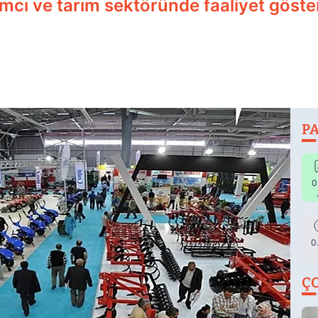
ırımcı ve tarım sektöründe faaliyet göste
PA
0
0
Ç