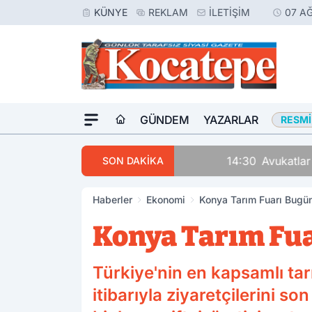
KÜNYE
REKLAM
İLETIŞIM
07 A
GÜNDEM
YAZARLAR
RESMI
14:30
Avukatlar Arasında
SON DAKİKA
Haberler
Ekonomi
Konya Tarım Fuarı Bugün
Konya Tarım Fua
Türkiye'nin en kapsamlı ta
itibarıyla ziyaretçilerini s