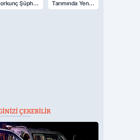
orkunç Şüphe!
Tarımında Yeni
üştü Mü,
Ürünler Yolda
ldürüldü Mü!
GINIZI ÇEKEBILIR