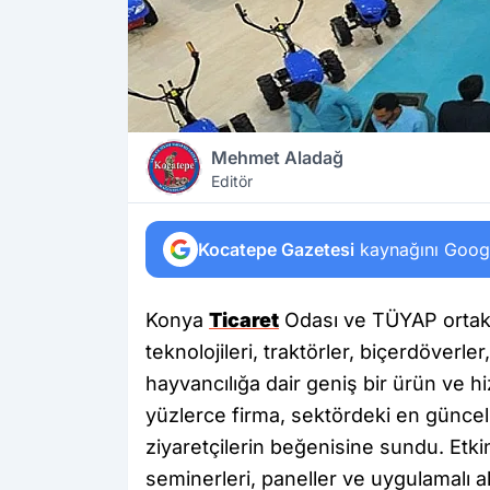
Mehmet Aladağ
Editör
Kocatepe Gazetesi
kaynağını Google
Konya
Ticaret
Odası ve TÜYAP ortakl
teknolojileri, traktörler, biçerdöverl
hayvancılığa dair geniş bir ürün ve h
yüzlerce firma, sektördeki en güncel 
ziyaretçilerin beğenisine sundu. Etk
seminerleri, paneller ve uygulamalı ala