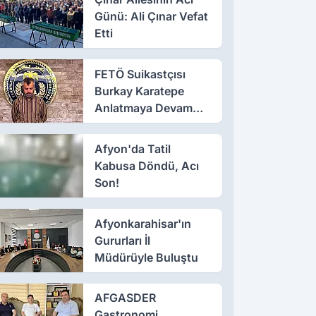
Günü: Ali Çınar Vefat
Etti
FETÖ Suikastçısı
Burkay Karatepe
Anlatmaya Devam
Ediyor: Suikast İçin
Gittim
Afyon'da Tatil
Kabusa Döndü, Acı
Son!
Afyonkarahisar'ın
Gururları İl
Müdürüyle Buluştu
AFGASDER
Gastronomi