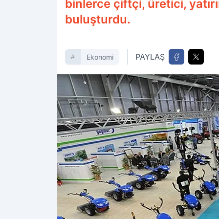
binlerce çiftçi, üretici, yat
buluşturdu.
PAYLAŞ
Ekonomi