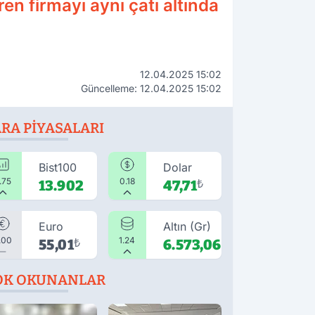
ren firmayı aynı çatı altında
12.04.2025 15:02
Güncelleme: 12.04.2025 15:02
RA PIYASALARI
Bist100
Dolar
.75
0.18
13.902
47,71
₺
Euro
Altın (Gr)
.00
1.24
55,01
₺
6.573,06
₺
OK OKUNANLAR