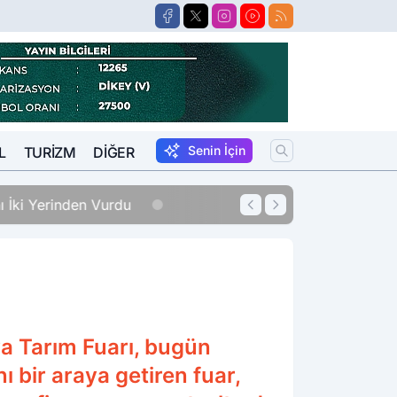
Senin İçin
L
TURIZM
DIĞER
erinden Vurdu
12:33
Sigara Fiyatları
ya Tarım Fuarı, bugün
ı bir araya getiren fuar,