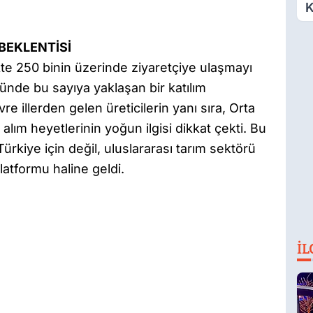
K
D
Ö
BEKLENTİSİ
likte 250 binin üzerinde ziyaretçiye ulaşmayı
nünde bu sayıya yaklaşan bir katılım
vre illerden gelen üreticilerin yanı sıra, Orta
lım heyetlerinin yoğun ilgisi dikkat çekti. Bu
ürkiye için değil, uluslararası tarım sektörü
 platformu haline geldi.
İL