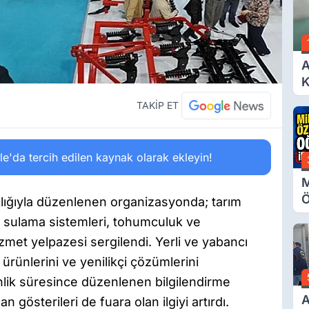
A
K
A
TAKİP ET
'da tercih edilen kaynak olarak ekleyin!
M
Ö
ığıyla düzenlenen organizasyonda; tarım
O
er, sulama sistemleri, tohumculuk ve
A
izmet yelpazesi sergilendi. Yerli ve yabancı
ürünlerini ve yenilikçi çözümlerini
inlik süresince düzenlenen bilgilendirme
A
n gösterileri de fuara olan ilgiyi artırdı.