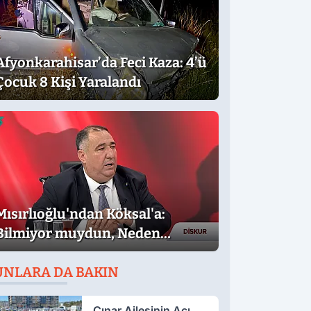
Afyonkarahisar’da Feci Kaza: 4’ü
Çocuk 8 Kişi Yaralandı
Mısırlıoğlu'ndan Köksal'a:
Bilmiyor muydun, Neden
Muhalefet Adayı Oldun?
UNLARA DA BAKIN
Çınar Ailesinin Acı