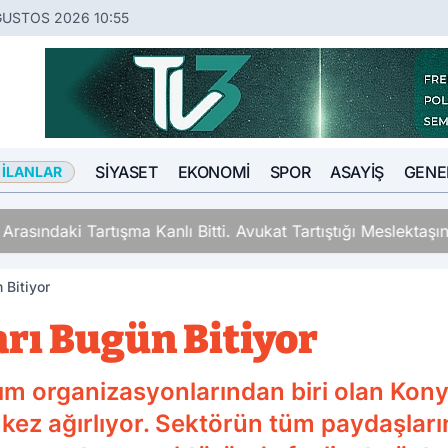
ĞUSTOS 2026 10:55
SIYASET
EKONOMI
SPOR
ASAYIŞ
GENE
 İLANLAR
ki Tartışma Kanlı Bitti. Avukat Tartıştığı Meslektaşını İki Y
 Bitiyor
rı Bugün Bitiyor
rım organizasyonlarından biri olan Kon
on kez ağırlıyor. Sektörün tüm paydaşların