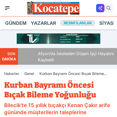
GÜNDEM
YAZARLAR
SIYASE
RESMI İLANLAR
 Ölü
Afyon’da İskeleden Düşen İşçi Hayatını
SON
DAKİKA
Kaybetti
Haberler
Genel
Kurban Bayramı Öncesi Bıçak Bileme
Yoğunluğu
Kurban Bayramı Öncesi
Bıçak Bileme Yoğunluğu
Bilecik'te 15 yıllık bıçakçı Kenan Çakır arife
gününde müşterilerin taleplerine