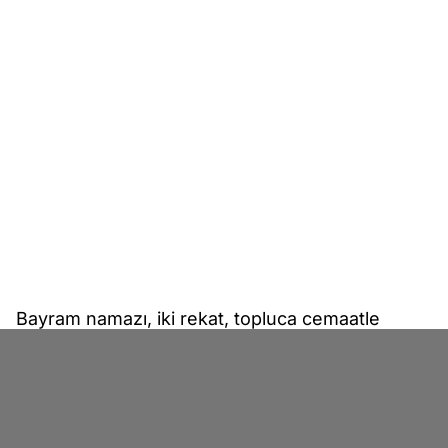
Bayram namazı, iki rekat, topluca cemaatle
kılınması vacip olan Ramazan ve Kurban
Bayramlarının ilk günü sabah kılınan bir
namazdır.