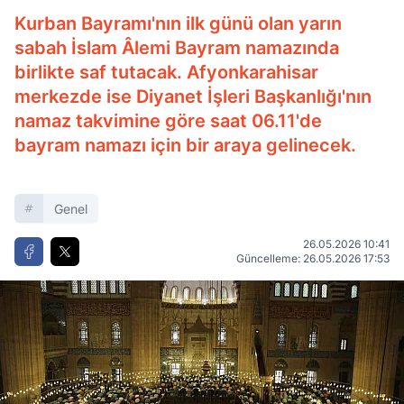
Kurban Bayramı'nın ilk günü olan yarın
sabah İslam Âlemi Bayram namazında
birlikte saf tutacak. Afyonkarahisar
merkezde ise Diyanet İşleri Başkanlığı'nın
namaz takvimine göre saat 06.11'de
bayram namazı için bir araya gelinecek.
Genel
26.05.2026 10:41
Güncelleme: 26.05.2026 17:53