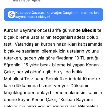
İhlas Haber Ajansı
Kocatepe Gazetesi
kaynağını Google'da tercih edilen
kaynak olarak ekleyin!
Kurban Bayramı öncesi arife gününde
Bilecik
'te
bıçak bileme ustalarının tezgahları adeta dolup
taştı. Vatandaşlar, kurban hazırlıkları kapsamında
bıçak ve satırlarını bilemek için ustaların yolunu
tutarken, geçen yıla göre fiyatların 10 TL arttığı
öğrenildi. 15 yıldır bıçak bileme işi yapan Kenan
Çakır, her yıl olduğu gibi bu yıl da İstiklal
Mahallesi Terzihane Sokak üzerindeki 10 metre
kare dükkanında hizmet veriyor. Dükkanın
küçüklüğünden dolayı bileme makinesini kapının
önüne koyan Kenan Çakır, "Kurban Bayramı
geldiği için biraz yoğunluğumuz var. Bilemeleri