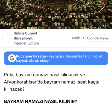
Şükrü Cüneyt
Bursalıoğlu
TAKİP ET
İnternet Editörü
Kocatepe Gazetesi
kaynağını Google'da tercih edilen
kaynak olarak ekleyin!
Peki, bayram namazı nasıl kılınacak ve
Afyonkarahisar’da bayram namazı saat kaçta
kılınacak?
BAYRAM NAMAZI NASIL KILINIR?