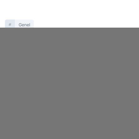
Genel
Mustafa Ertürk
İlk Yorum Yazan Sen Ol!
Kocatepe Gazetesi - Bizi Sosyal
Medyada Takip Edin!
Facebook