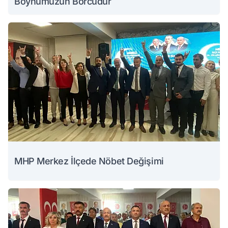
Boynumuzun Borcudur
MHP Merkez İlçede Nöbet Değişimi