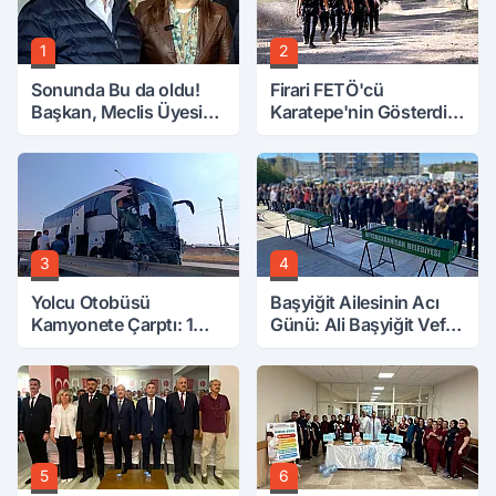
1
2
Sonunda Bu da oldu!
Firari FETÖ'cü
Başkan, Meclis Üyesini
Karatepe'nin Gösterdiği
Hobi Bahçesinden
Yerler Didik Didik
Attırdı
Aranıyor
3
4
Yolcu Otobüsü
Başyiğit Ailesinin Acı
Kamyonete Çarptı: 1
Günü: Ali Başyiğit Vefat
Ölü, 15 Yaralı
Etti
5
6