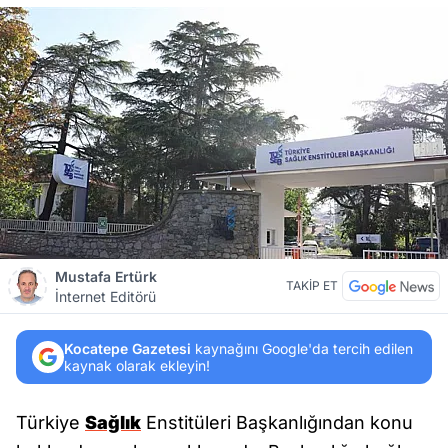
Mustafa Ertürk
TAKİP ET
İnternet Editörü
Kocatepe Gazetesi
kaynağını Google'da tercih edilen
kaynak olarak ekleyin!
Türkiye
Sağlık
Enstitüleri Başkanlığından konu