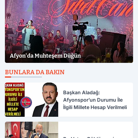
Afyon'da Muhteşem Düğün
BUNLARA DA BAKIN
Başkan Aladağ:
Afyonspor’un Durumu İle
İlgili Millete Hesap Verilmeli