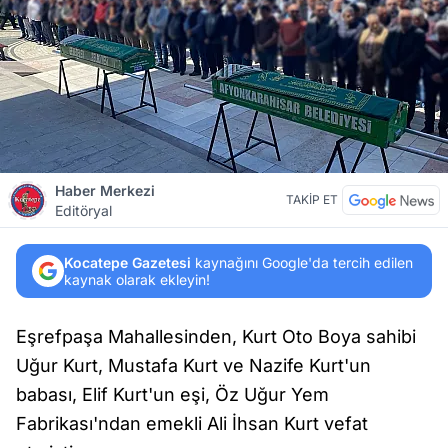
Haber Merkezi
TAKİP ET
Editöryal
Kocatepe Gazetesi
kaynağını Google'da tercih edilen
kaynak olarak ekleyin!
Eşrefpaşa Mahallesinden, Kurt Oto Boya sahibi
Uğur Kurt, Mustafa Kurt ve Nazife Kurt'un
babası, Elif Kurt'un eşi, Öz Uğur Yem
Fabrikası'ndan emekli Ali İhsan Kurt vefat