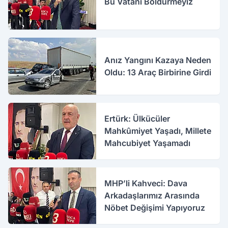
Bu Vatanı Böldürmeyiz
Anız Yangını Kazaya Neden
Oldu: 13 Araç Birbirine Girdi
Ertürk: Ülkücüler
Mahkûmiyet Yaşadı, Millete
Mahcubiyet Yaşamadı
MHP’li Kahveci: Dava
Arkadaşlarımız Arasında
Nöbet Değişimi Yapıyoruz