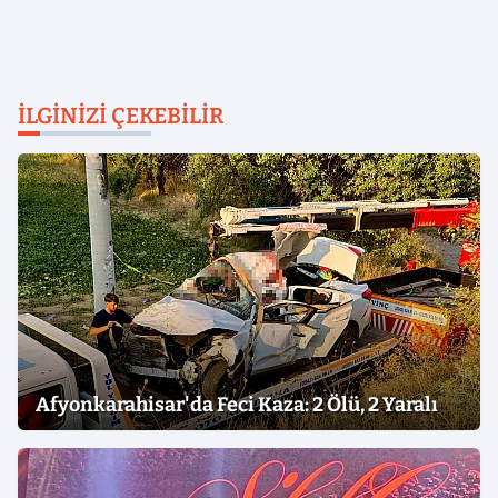
İLGINIZI ÇEKEBILIR
Afyonkarahisar'da Feci Kaza: 2 Ölü, 2 Yaralı