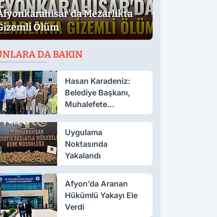
Afyonkarahisar'da Mezarlıkta
Gizemli Ölüm
UNLARA DA BAKIN
Hasan Karadeniz:
Belediye Başkanı,
Muhalefete
Tahammül Edemiyor
Uygulama
Noktasında
Yakalandı
Afyon’da Aranan
Hükümlü Yakayı Ele
Verdi