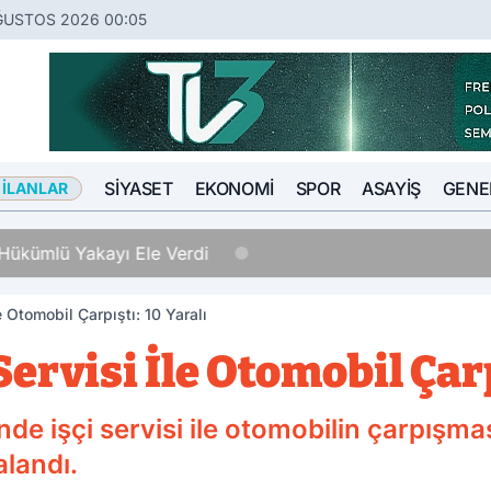
ĞUSTOS 2026 00:05
SIYASET
EKONOMI
SPOR
ASAYIŞ
GENE
 İLANLAR
Hükümlü Yakayı Ele Verdi
e Otomobil Çarpıştı: 10 Yaralı
ervisi İle Otomobil Çarp
nde işçi servisi ile otomobilin çarpış
alandı.