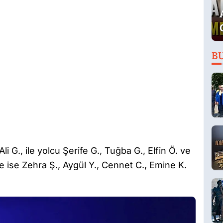
B
 G., ile yolcu Şerife G., Tuğba G., Elfin Ö. ve
e ise Zehra Ş., Aygül Y., Cennet C., Emine K.