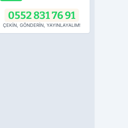
0552 831 76 91
ÇEKİN, GÖNDERİN, YAYINLAYALIM!