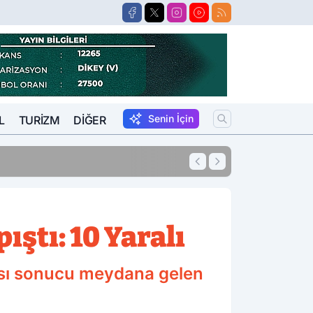
Senin İçin
L
TURIZM
DIĞER
15:57
Suikastçi FETÖCÜ 
ıştı: 10 Yaralı
ması sonucu meydana gelen