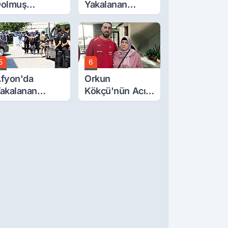
olmuş
Yakalanan
cretlerine
FETÖ'Cüden
üzde 40 Zam
Şok İtiraflar
alebi
5
6
fyon'da
Orkun
akalanan
Kökçü'nün Acı
ETÖ'cü
Günü... Cenaze
erörist
Namazı
dliye'de
Emirdağ'da