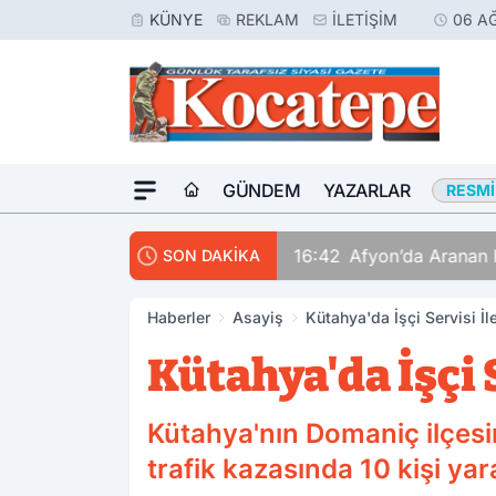
KÜNYE
REKLAM
İLETIŞIM
06 A
GÜNDEM
YAZARLAR
RESMI
16:42
Afyon’da Aranan 
SON DAKİKA
Haberler
Asayiş
Kütahya'da İşçi Servisi İl
Kütahya'da İşçi S
Kütahya'nın Domaniç ilçesi
trafik kazasında 10 kişi yar