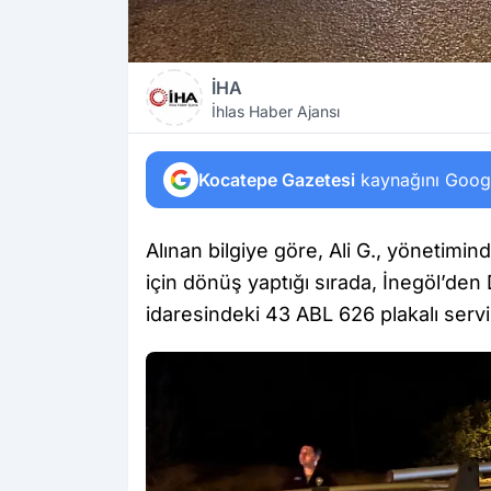
İHA
İhlas Haber Ajansı
Kocatepe Gazetesi
kaynağını Google
Alınan bilgiye göre, Ali G., yönetimi
için dönüş yaptığı sırada, İnegöl’de
idaresindeki 43 ABL 626 plakalı servi