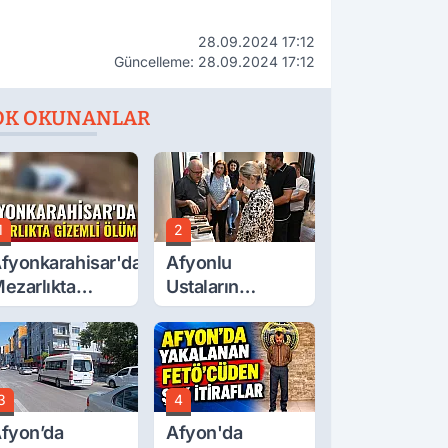
28.09.2024 17:12
Güncelleme: 28.09.2024 17:12
OK OKUNANLAR
1
2
fyonkarahisar'da
Afyonlu
ezarlıkta
Ustaların
izemli Ölüm
Eserleri
Görücüye Çıktı
3
4
fyon’da
Afyon'da