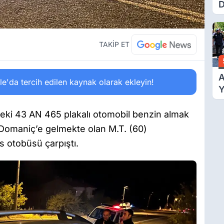
D
Ü
Y
T
TAKİP ET
A
'da tercih edilen kaynak olarak ekleyin!
Y
F
T
ndeki 43 AN 465 plakalı otomobil benzin almak
A
n Domaniç’e gelmekte olan M.T. (60)
s otobüsü çarpıştı.