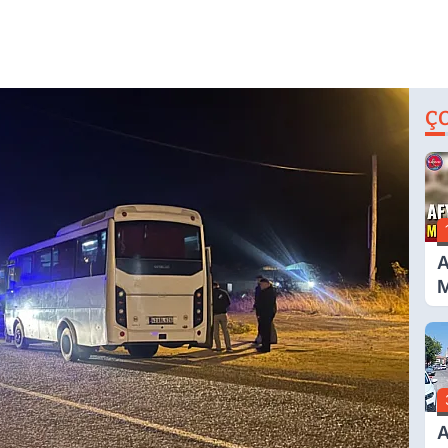
Ç
A
M
G
A