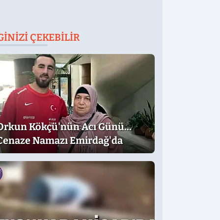
GINIZI ÇEKEBILIR
Orkun Kökçü'nün Acı Günü...
Cenaze Namazı Emirdağ'da