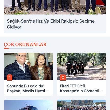
Sağlık-Sen’de Hız Ve Ekibi Rakipsiz Seçime
Gidiyor
ÇOK OKUNANLAR
1
2
Sonunda Bu da oldu!
Firari FETÖ'cü
Başkan, Meclis Üyesini
Karatepe'nin Gösterdiği
Hobi Bahçesinden
Yerler Didik Didik
Attırdı
Aranıyor