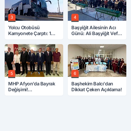
3
4
Yolcu Otobüsü
Başyiğit Ailesinin Acı
Kamyonete Çarptı: 1
Günü: Ali Başyiğit Vefat
Ölü, 15 Yaralı
Etti
5
6
MHP Afyon’da Bayrak
Başhekim Balcı'dan
Değişimi!
Dikkat Çeken Açıklama!
Danaoğlu’ndan Dikkat
Çeken Mesaj