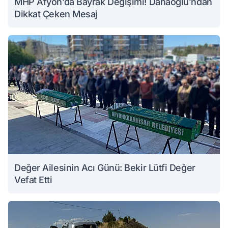
MHP Afyon’da Bayrak Değişimi! Danaoğlu’ndan
Dikkat Çeken Mesaj
Değer Ailesinin Acı Günü: Bekir Lütfi Değer
Vefat Etti