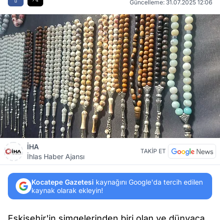
Güncelleme: 31.07.2025 12:06
İHA
TAKİP ET
İhlas Haber Ajansı
Kocatepe Gazetesi
kaynağını Google'da tercih edilen
kaynak olarak ekleyin!
Eskişehir'in simgelerinden biri olan ve dünyaca