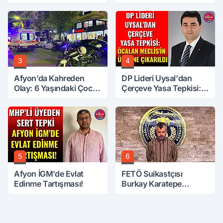
Ardından Bir Şok Daha!
Başkanı Belli Oldu
3
4
Afyon’da Kahreden
DP Lideri Uysal'dan
Olay: 6 Yaşındaki Çocuk
Çerçeve Yasa Tepkisi:
6. Kattan Düştü
Öcalan Meclis'in
Üzerine Çıkarıldı
5
6
Afyon İGM’de Evlat
FETÖ Suikastçısı
Edinme Tartışması!
Burkay Karatepe
Anlatmaya Devam
Ediyor: Suikast İçin
Gittim