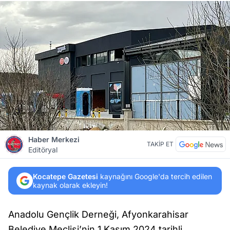
Haber Merkezi
TAKİP ET
Editöryal
Kocatepe Gazetesi
kaynağını Google'da tercih edilen
kaynak olarak ekleyin!
Anadolu Gençlik Derneği, Afyonkarahisar
Belediye Meclisi’nin 1 Kasım 2024 tarihli