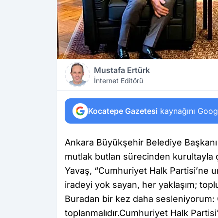
Mustafa Ertürk
İnternet Editörü
Kocatepe Gazetesi
kaynağını Google
Ankara Büyükşehir Belediye Başkan
mutlak butlan sürecinden kurultayla çı
Yavaş, “Cumhuriyet Halk Partisi’ne 
iradeyi yok sayan, her yaklaşım; topl
Buradan bir kez daha sesleniyorum: 
toplanmalıdır.Cumhuriyet Halk Partisi