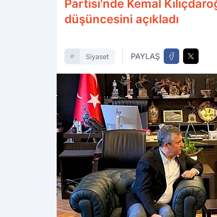
Partisi'nde Kemal Kılıçdaro
düşüncesini açıkladı
PAYLAŞ
Siyaset