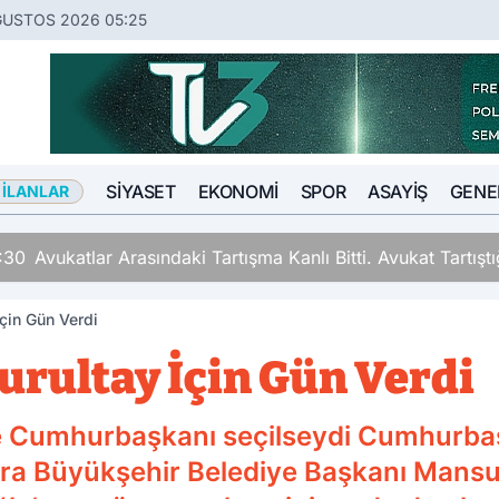
ĞUSTOS 2026 05:25
SIYASET
EKONOMI
SPOR
ASAYIŞ
GENE
 İLANLAR
ki Tartışma Kanlı Bitti. Avukat Tartıştığı Meslektaşını İki Y
çin Gün Verdi
urultay İçin Gün Verdi
te Cumhurbaşkanı seçilseydi Cumhurbaş
ara Büyükşehir Belediye Başkanı Mans