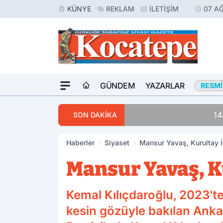
KÜNYE
REKLAM
İLETIŞIM
07 A
GÜNDEM
YAZARLAR
RESMI
14:30
Avukatlar Arasında
SON DAKİKA
Haberler
Siyaset
Mansur Yavaş, Kurultay İ
Mansur Yavaş, K
Kemal Kılıçdaroğlu, 2023'
kesin gözüyle bakılan Ank