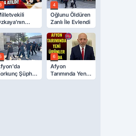
3
4
illetvekili
Oğlunu Öldüren
zkaya’nın
Zanlı İle Evlendi
ğluna İftira
tıldı
5
6
fyon'da
Afyon
orkunç Şüphe!
Tarımında Yeni
üştü Mü,
Ürünler Yolda
ldürüldü Mü!