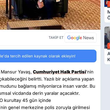
M
Ö
O
A
TAKİP ET
A
'da tercih edilen kaynak olarak ekleyin!
K
D
Ö
ı Mansur Yavaş,
Cumhuriyet Halk Partisi
’nin
kabileceğini belirtti. Yazılı bir açıklama yapan
umudunu bağlamış milyonlarca insan vardır. Bu
umsal vicdanda derin yaralar açacaktır.
O kurultay 45 gün içinde
’nin genel merkezine polis zoruyla girilmesi