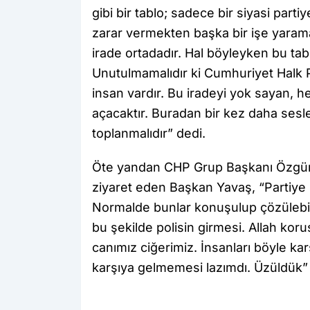
gibi bir tablo; sadece bir siyasi parti
zarar vermekten başka bir işe yarama
irade ortadadır. Hal böyleyken bu t
Unutulmamalıdır ki Cumhuriyet Halk 
insan vardır. Bu iradeyi yok sayan, h
açacaktır. Buradan bir kez daha sesl
toplanmalıdır” dedi.
Öte yandan CHP Grup Başkanı Özgür Ö
ziyaret eden Başkan Yavaş, “Partiye b
Normalde bunlar konuşulup çözülebilec
bu şekilde polisin girmesi. Allah kor
canımız ciğerimiz. İnsanları böyle kar
karşıya gelmemesi lazımdı. Üzüldük” 