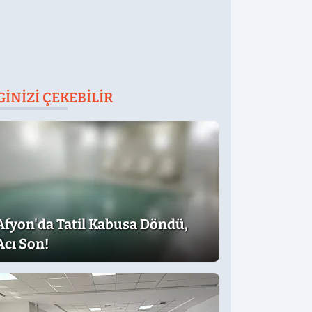
GINIZI ÇEKEBILIR
Afyon'da Tatil Kabusa Döndü,
Acı Son!