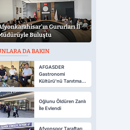
Afyonkarahisar'ın Gururları İl
Müdürüyle Buluştu
UNLARA DA BAKIN
AFGASDER
Gastronomi
Kültürü'nü Tanıtmak
İçin Çalışıyor
Oğlunu Öldüren Zanlı
İle Evlendi
Afyonspor Taraftarı