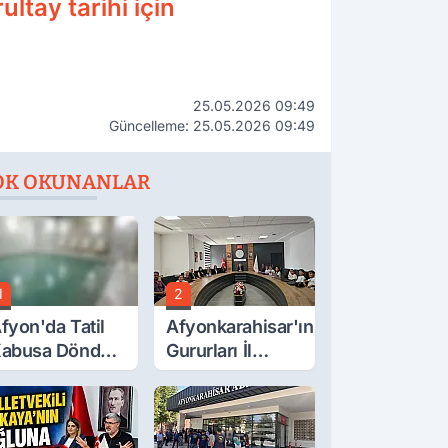
ltay tarihi için
25.05.2026 09:49
Güncelleme: 25.05.2026 09:49
OK OKUNANLAR
1
2
fyon'da Tatil
Afyonkarahisar'ın
abusa Döndü,
Gururları İl
cı Son!
Müdürüyle
Buluştu