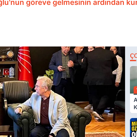
ğlu'nun göreve gelmesinin ardından kuru
Ç
A
K
A