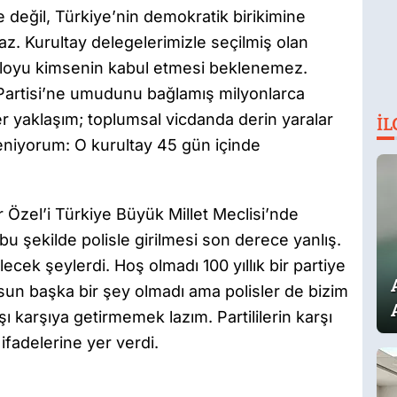
ye değil, Türkiye’nin demokratik birikimine
z. Kurultay delegelerimizle seçilmiş olan
abloyu kimsenin kabul etmesi beklenemez.
Partisi’ne umudunu bağlamış milyonlarca
er yaklaşım; toplumsal vicdanda derin yaralar
İL
eniyorum: O kurultay 45 gün içinde
zel’i Türkiye Büyük Millet Meclisi’nde
u şekilde polisle girilmesi son derece yanlış.
ek şeylerdi. Hoş olmadı 100 yıllık bir partiye
usun başka bir şey olmadı ama polisler de bizim
şı karşıya getirmemek lazım. Partililerin karşı
ifadelerine yer verdi.