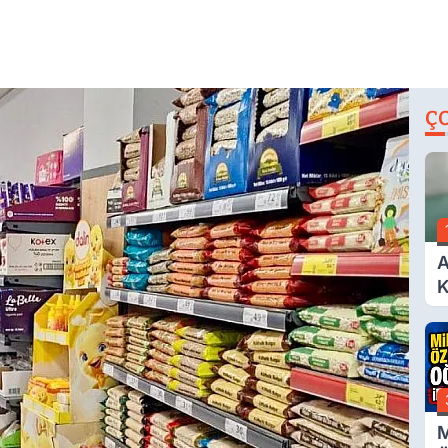
Ç
A
K
A
M