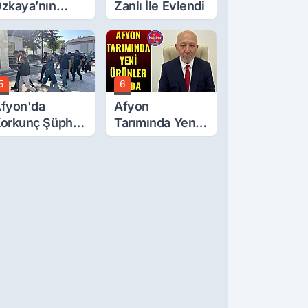
zkaya’nın
Zanlı İle Evlendi
ğluna İftira
tıldı
5
6
fyon'da
Afyon
orkunç Şüphe!
Tarımında Yeni
üştü Mü,
Ürünler Yolda
ldürüldü Mü!