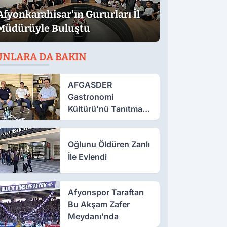
Afyonkarahisar'ın Gururları İl
Müdürüyle Buluştu
UNLARA DA BAKIN
AFGASDER
Gastronomi
Kültürü'nü Tanıtmak
İçin Çalışıyor
Oğlunu Öldüren Zanlı
İle Evlendi
Afyonspor Taraftarı
Bu Akşam Zafer
Meydanı’nda