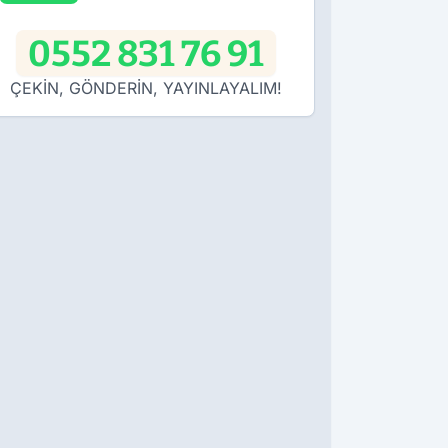
0552 831 76 91
ÇEKİN, GÖNDERİN, YAYINLAYALIM!