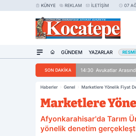
KÜNYE
REKLAM
İLETIŞIM
07 A
GÜNDEM
YAZARLAR
RESMI
14:30
Avukatlar Arasında
SON DAKİKA
Haberler
Genel
Marketlere Yönelik Fiyat D
Marketlere Yönel
Afyonkarahisar'da Tarım Ür
yönelik denetim gerçekleştir