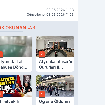
08.05.2026 11:03
Güncelleme: 08.05.2026 11:03
OK OKUNANLAR
1
2
fyon'da Tatil
Afyonkarahisar'ın
abusa Döndü,
Gururları İl
cı Son!
Müdürüyle
Buluştu
3
4
illetvekili
Oğlunu Öldüren