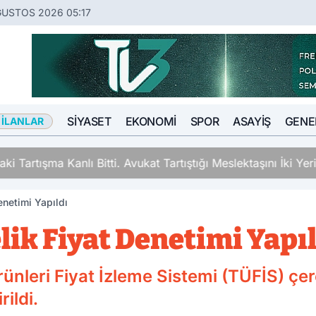
ĞUSTOS 2026 05:17
SIYASET
EKONOMI
SPOR
ASAYIŞ
GENE
 İLANLAR
ki Tartışma Kanlı Bitti. Avukat Tartıştığı Meslektaşını İki Y
enetimi Yapıldı
ik Fiyat Denetimi Yapı
ünleri Fiyat İzleme Sistemi (TÜFİS) çe
ildi.