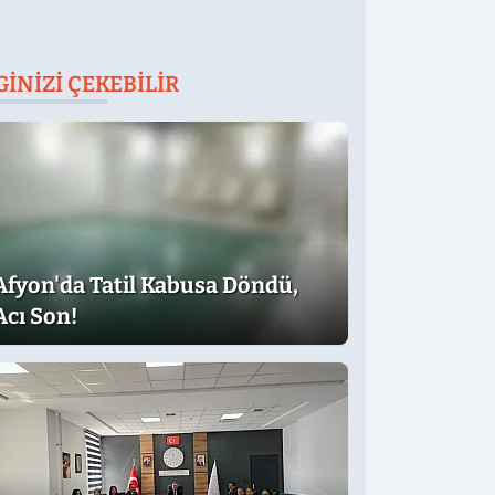
GINIZI ÇEKEBILIR
Afyon'da Tatil Kabusa Döndü,
Acı Son!