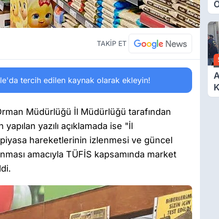
Ö
O
A
TAKİP ET
A
'da tercih edilen kaynak olarak ekleyin!
K
D
Ö
rman Müdürlüğü İl Müdürlüğü tarafından
yapılan yazılı açıklamada ise "İl
piyasa hareketlerinin izlenmesi ve güncel
na alınması amacıyla TÜFİS kapsamında market
ldi.