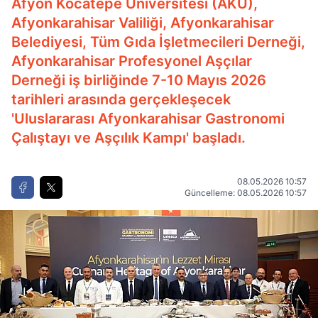
Afyon Kocatepe Üniversitesi (AKÜ),
Afyonkarahisar Valiliği, Afyonkarahisar
Belediyesi, Tüm Gıda İşletmecileri Derneği,
Afyonkarahisar Profesyonel Aşçılar
Derneği iş birliğinde 7-10 Mayıs 2026
tarihleri arasında gerçekleşecek
'Uluslararası Afyonkarahisar Gastronomi
Çalıştayı ve Aşçılık Kampı' başladı.
08.05.2026 10:57
Güncelleme: 08.05.2026 10:57