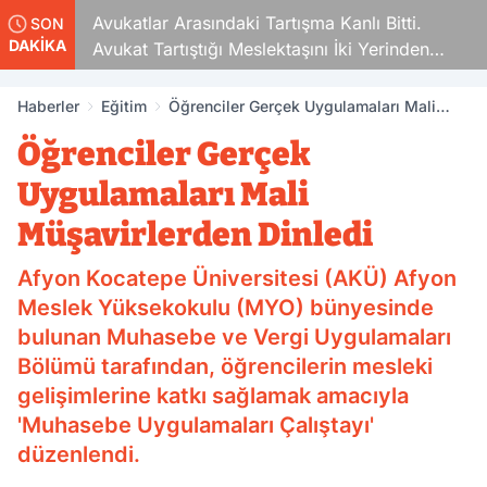
lar Arasındaki Tartışma Kanlı Bitti.
Sigara Fiyatlar
SON
DAKİKA
 Tartıştığı Meslektaşını İki Yerinden
Haberler
Eğitim
Öğrenciler Gerçek Uygulamaları Mali
Müşavirlerden Dinledi
Öğrenciler Gerçek
Uygulamaları Mali
Müşavirlerden Dinledi
Afyon Kocatepe Üniversitesi (AKÜ) Afyon
Meslek Yüksekokulu (MYO) bünyesinde
bulunan Muhasebe ve Vergi Uygulamaları
Bölümü tarafından, öğrencilerin mesleki
gelişimlerine katkı sağlamak amacıyla
'Muhasebe Uygulamaları Çalıştayı'
düzenlendi.