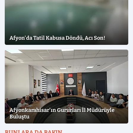
Afyon'da Tatil Kabusa Döndü, Acı Son!
Afyonkarahisar'ın Gururları İl Müdürüyle
Buluştu
BUNLARA DA BAKIN