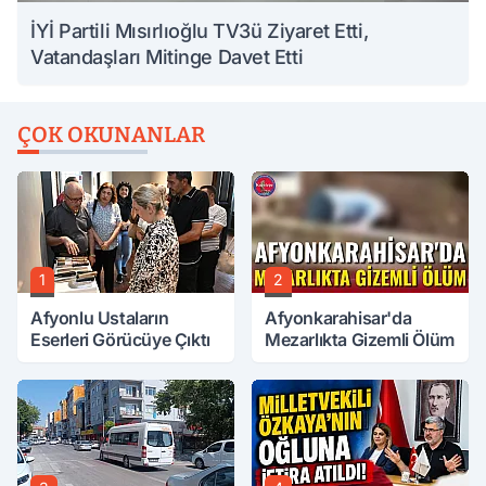
İYİ Partili Mısırlıoğlu TV3ü Ziyaret Etti,
Vatandaşları Mitinge Davet Etti
ÇOK OKUNANLAR
1
2
Afyonlu Ustaların
Afyonkarahisar'da
Eserleri Görücüye Çıktı
Mezarlıkta Gizemli Ölüm