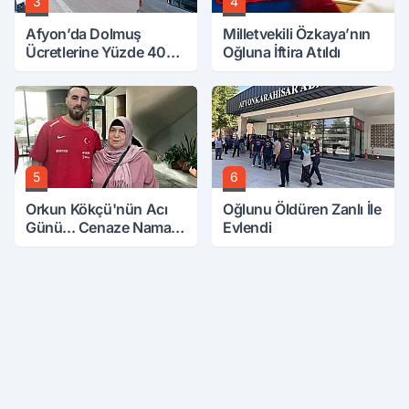
3
4
Afyon’da Dolmuş
Milletvekili Özkaya’nın
Ücretlerine Yüzde 40
Oğluna İftira Atıldı
Zam Talebi
5
6
Orkun Kökçü'nün Acı
Oğlunu Öldüren Zanlı İle
Günü... Cenaze Namazı
Evlendi
Emirdağ'da