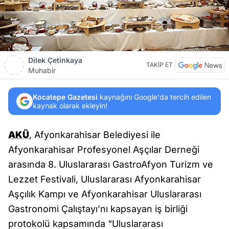
Dilek Çetinkaya
TAKİP ET
Muhabir
Kocatepe Gazetesi
kaynağını Google'da tercih edilen
kaynak olarak ekleyin!
AKÜ
, Afyonkarahisar Belediyesi ile
Afyonkarahisar Profesyonel Aşçılar Derneği
arasında 8. Uluslararası GastroAfyon Turizm ve
Lezzet Festivali, Uluslararası Afyonkarahisar
Aşçılık Kampı ve Afyonkarahisar Uluslararası
Gastronomi Çalıştayı’nı kapsayan iş birliği
protokolü kapsamında “Uluslararası