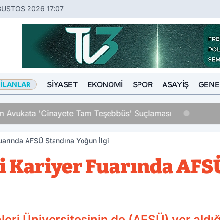
ĞUSTOS 2026 17:07
SIYASET
EKONOMI
SPOR
ASAYIŞ
GENE
 İLANLAR
an Avukata 'Cinayete Tam Teşebbüs' Suçlaması
uarında AFSÜ Standına Yoğun İlgi
 Kariyer Fuarında AFS
leri Üniversitesinin de (AFSÜ) yer ald