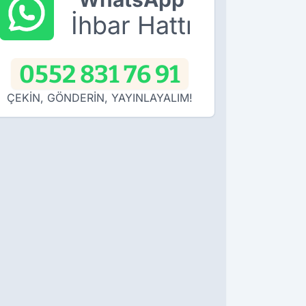
İhbar Hattı
0552 831 76 91
ÇEKİN, GÖNDERİN, YAYINLAYALIM!