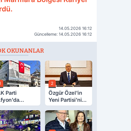
rdü.
14.05.2026 16:12
Güncelleme: 14.05.2026 16:12
OK OKUNANLAR
1
2
K Parti
Özgür Özel'in
fyon'da
Yeni Partisi'nin
urgay Şahin'in
Afyon Başkanı
rdından Bir
Belli Oldu
ok Daha!