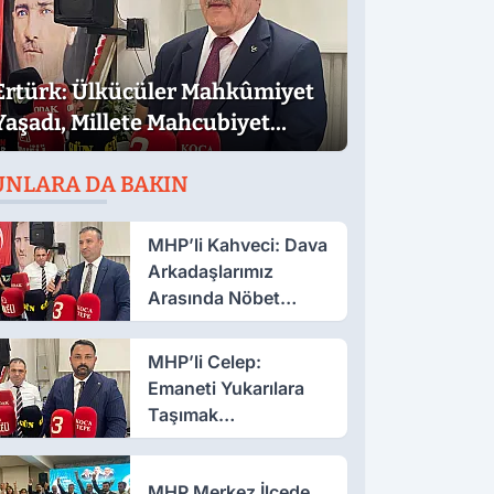
Ertürk: Ülkücüler Mahkûmiyet
Yaşadı, Millete Mahcubiyet
Yaşamadı
UNLARA DA BAKIN
MHP’li Kahveci: Dava
Arkadaşlarımız
Arasında Nöbet
Değişimi Yapıyoruz
MHP’li Celep:
Emaneti Yukarılara
Taşımak
Boynumuzun
Borcudur
MHP Merkez İlçede