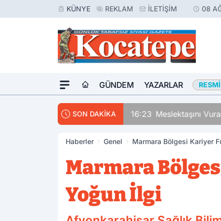
KÜNYE
REKLAM
İLETIŞIM
08 A
GÜNDEM
YAZARLAR
RESMI
16:23
Meslektaşını Vur
SON DAKİKA
Haberler
Genel
Marmara Bölgesi Kariyer F
Marmara Bölgesi
Yoğun İlgi
Afyonkarahisar Sağlık Bilim