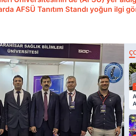
rda AFSÜ Tanıtım Standı yoğun ilgi gö
Ç
A
A
T
A
Ş