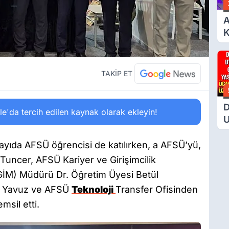
A
K
6
Ç
D
TAKİP ET
D
'da tercih edilen kaynak olarak ekleyin!
U
Ç
T
sayıda AFSÜ öğrencisi de katılırken, a AFSÜ’yü,
M
 Tuncer, AFSÜ Kariyer ve Girişimcilik
Ü
İM) Müdürü Dr. Öğretim Üyesi Betül
za Yavuz ve AFSÜ
Teknoloji
Transfer Ofisinden
msil etti.