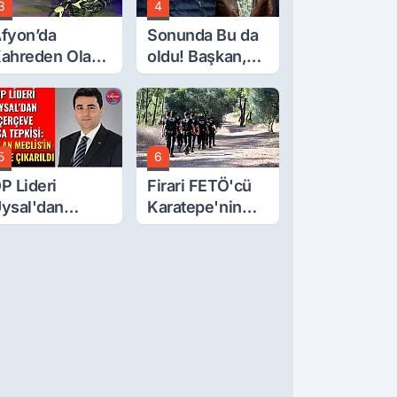
3
4
fyon’da
Sonunda Bu da
ahreden Olay:
oldu! Başkan,
 Yaşındaki
Meclis Üyesini
ocuk 6. Kattan
Hobi
üştü
Bahçesinden
Attırdı
5
6
P Lideri
Firari FETÖ'cü
ysal'dan
Karatepe'nin
erçeve Yasa
Gösterdiği
epkisi: Öcalan
Yerler Didik
eclis'in
Didik Aranıyor
zerine Çıkarıldı