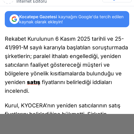
İnternet Editörü
Kocatepe Gazetesi
kaynağını Google'da tercih edilen
kaynak olarak ekleyin!
Rekabet Kurulunun 6 Kasım 2025 tarihli ve 25-
41/991-M sayılı kararıyla başlatılan soruşturmada
şirketlerin; paralel ithalatı engellediği, yeniden
satıcıların faaliyet göstereceği müşteri ve
bölgelere yönelik kısıtlamalarda bulunduğu ve
yeniden
satış
fiyatlarını belirlediği iddiaları
incelendi.
Kurul, KYOCERA’nın yeniden satıcılarının satış
fiyatlarını belirlediğine hükmetti. Şirketin
uzlaşma başvurusu kapsamında alınan 30 Nisan
2026 tarihli ve 26-16/490-179 sayılı kararla, 4054