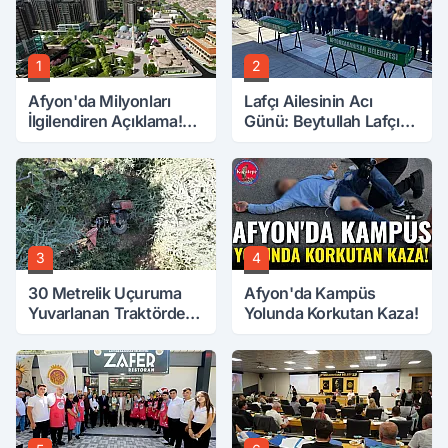
1
2
Afyon'da Milyonları
Lafçı Ailesinin Acı
İlgilendiren Açıklama!
Günü: Beytullah Lafçı
Tarih Netleşti!
Vefat Etti
3
4
30 Metrelik Uçuruma
Afyon'da Kampüs
Yuvarlanan Traktörden
Yolunda Korkutan Kaza!
Sağ Çıktılar