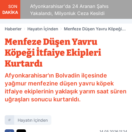
aza!
Afyonkarahisar'da 24 Aranan Şahıs
SON
DAKİKA
Yakalandı, Milyonluk Ceza Kesildi
Haberler
Hayatın İçinden
Menfeze Düşen Yavru Köpeği
İtfaiye Ekipleri Kurtardı
Menfeze Düşen Yavru
Köpeği İtfaiye Ekipleri
Kurtardı
Afyonkarahisar'ın Bolvadin ilçesinde
yağmur menfezine düşen yavru köpek
itfaiye ekiplerinin yaklaşık yarım saat süren
uğraşları sonucu kurtarıldı.
Hayatın Içinden
14.05.2026 11:24