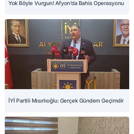
Yok Böyle Vurgun! Afyon’da Bahis Operasyonu
İYİ Partili Mısırlıoğlu: Gerçek Gündem Geçimdir