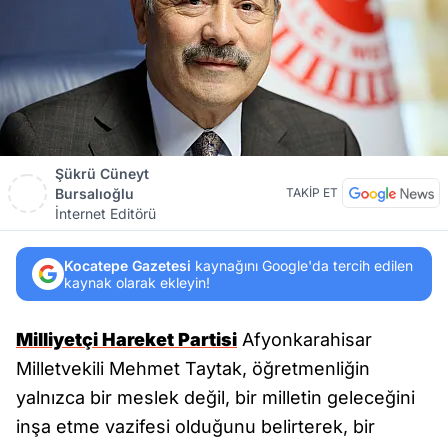
Şükrü Cüneyt
Bursalıoğlu
TAKİP ET
İnternet Editörü
Kocatepe Gazetesi
kaynağını Google'da tercih edilen
kaynak olarak ekleyin!
Milliyetçi Hareket Partisi
Afyonkarahisar
Milletvekili Mehmet Taytak, öğretmenliğin
yalnızca bir meslek değil, bir milletin geleceğini
inşa etme vazifesi olduğunu belirterek, bir