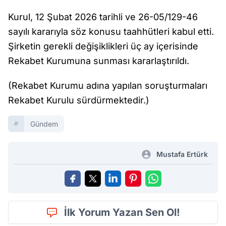
Kurul, 12 Şubat 2026 tarihli ve 26-05/129-46
sayılı kararıyla söz konusu taahhütleri kabul etti.
Şirketin gerekli değişiklikleri üç ay içerisinde
Rekabet Kurumuna sunması kararlaştırıldı.
(Rekabet Kurumu adına yapılan soruşturmaları
Rekabet Kurulu sürdürmektedir.)
Gündem
Mustafa Ertürk
İlk Yorum Yazan Sen Ol!