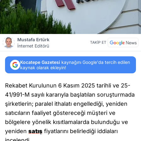
Mustafa Ertürk
TAKİP ET
İnternet Editörü
Kocatepe Gazetesi
kaynağını Google'da tercih edilen
kaynak olarak ekleyin!
Rekabet Kurulunun 6 Kasım 2025 tarihli ve 25-
41/991-M sayılı kararıyla başlatılan soruşturmada
şirketlerin; paralel ithalatı engellediği, yeniden
satıcıların faaliyet göstereceği müşteri ve
bölgelere yönelik kısıtlamalarda bulunduğu ve
yeniden
satış
fiyatlarını belirlediği iddiaları
incelendi.