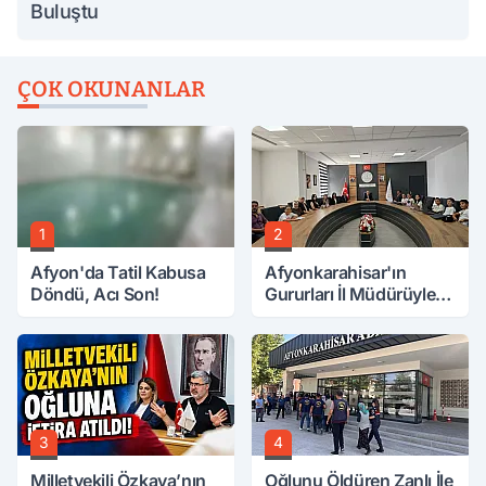
Buluştu
ÇOK OKUNANLAR
1
2
Afyon'da Tatil Kabusa
Afyonkarahisar'ın
Döndü, Acı Son!
Gururları İl Müdürüyle
Buluştu
3
4
Milletvekili Özkaya’nın
Oğlunu Öldüren Zanlı İle