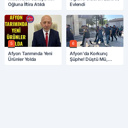
Oğluna İftira Atıldı
Evlendi
5
6
Afyon Tarımında Yeni
Afyon'da Korkunç
Ürünler Yolda
Şüphe! Düştü Mü,
Öldürüldü Mü!