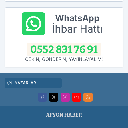
WhatsApp
İhbar Hattı
0552 831 76 91
ÇEKİN, GÖNDERİN, YAYINLAYALIM!
YAZARLAR
AFYON HABER