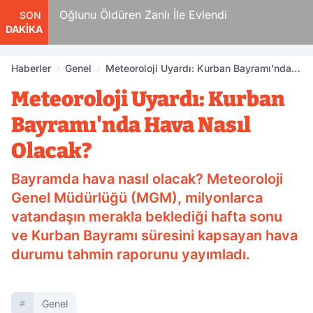
n
Oğlunu Öldüren Zanlı İle Evlendi
SON
DAKİKA
Haberler
Genel
Meteoroloji Uyardı: Kurban Bayramı'nda
Hava Nasıl Olacak?
Meteoroloji Uyardı: Kurban
Bayramı'nda Hava Nasıl
Olacak?
Bayramda hava nasıl olacak? Meteoroloji
Genel Müdürlüğü (MGM), milyonlarca
vatandaşın merakla beklediği hafta sonu
ve Kurban Bayramı süresini kapsayan hava
durumu tahmin raporunu yayımladı.
Genel