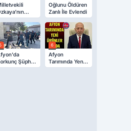
illetvekili
Oğlunu Öldüren
zkaya’nın
Zanlı İle Evlendi
ğluna İftira
tıldı
5
6
fyon'da
Afyon
orkunç Şüphe!
Tarımında Yeni
üştü Mü,
Ürünler Yolda
ldürüldü Mü!