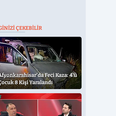
GINIZI ÇEKEBILIR
Afyonkarahisar’da Feci Kaza: 4’ü
Çocuk 8 Kişi Yaralandı