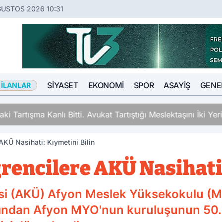
ĞUSTOS 2026 10:31
SIYASET
EKONOMI
SPOR
ASAYIŞ
GENE
 İLANLAR
ki Tartışma Kanlı Bitti. Avukat Tartıştığı Meslektaşını İki Y
KÜ Nasihati: Kıymetini Bilin
encilere AKÜ Nasihati:
esi (AKÜ) Afyon Meslek Yüksekokulu (
ndan Afyon MYO'nun kuruluşunun 50. yı