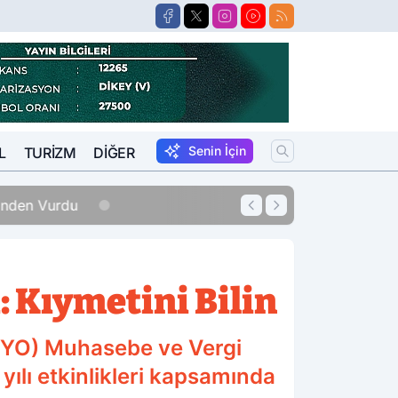
Senin İçin
L
TURIZM
DIĞER
erinden Vurdu
12:33
Sigara Fiyatları
 Kıymetini Bilin
MYO) Muhasebe ve Vergi
lı etkinlikleri kapsamında