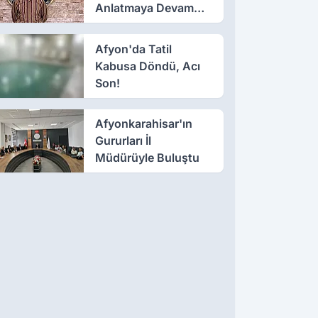
Anlatmaya Devam
Ediyor: Suikast İçin
Gittim
Afyon'da Tatil
Kabusa Döndü, Acı
Son!
Afyonkarahisar'ın
Gururları İl
Müdürüyle Buluştu