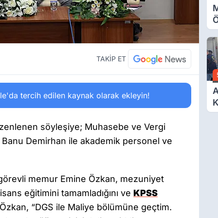
M
Ö
O
A
TAKİP ET
A
'da tercih edilen kaynak olarak ekleyin!
K
D
Ö
enlenen söyleşiye; Muhasebe ve Vergi
. Banu Demirhan ile akademik personel ve
 görevli memur Emine Özkan, mezuniyet
lisans eğitimini tamamladığını ve
KPSS
. Özkan, “DGS ile Maliye bölümüne geçtim.