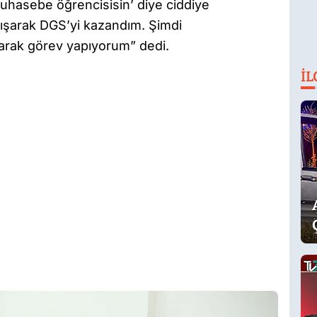
uhasebe öğrencisisin’ diye ciddiye
çalışarak DGS’yi kazandım. Şimdi
arak görev yapıyorum” dedi.
İL