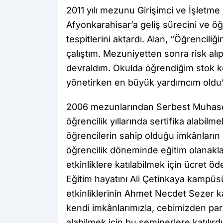
2011 yılı mezunu Girişimci ve İşletme
Afyonkarahisar’a geliş sürecini ve öğre
tespitlerini aktardı. Alan, “Öğrencil
çalıştım. Mezuniyetten sonra risk alıp
devraldım. Okulda öğrendiğim stok ko
yönetirken en büyük yardımcım oldu”
2006 mezunlarından Serbest Muhase
öğrencilik yıllarında sertifika alabilme
öğrencilerin sahip olduğu imkânların 
öğrencilik döneminde eğitim olanakla
etkinliklere katılabilmek için ücret öd
Eğitim hayatını Ali Çetinkaya kampü
etkinliklerinin Ahmet Necdet Sezer k
kendi imkânlarımızla, cebimizden para
alabilmek için bu seminerlere katılır