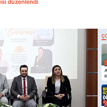
isi düzenlendi
Ç
A
K
A