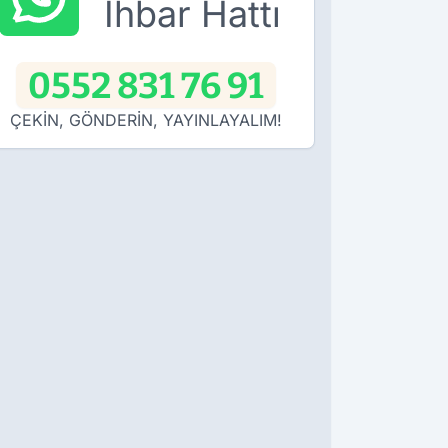
İhbar Hattı
0552 831 76 91
ÇEKİN, GÖNDERİN, YAYINLAYALIM!