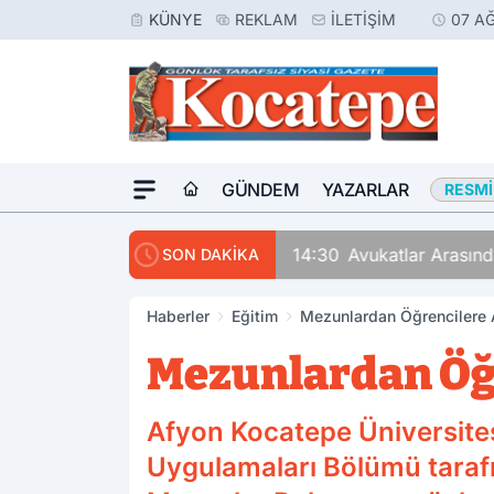
KÜNYE
REKLAM
İLETIŞIM
07 A
GÜNDEM
YAZARLAR
RESMI
14:30
Avukatlar Arasında
SON DAKİKA
Haberler
Eğitim
Mezunlardan Öğrencilere A
Mezunlardan Öğr
Afyon Kocatepe Üniversit
Uygulamaları Bölümü tarafı