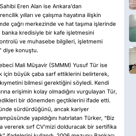
 Sahibi Eren Alan ise Ankara’dan
ncilik yılları ve çalışma hayatına ilişkin
iğimde çağrı merkezinde ve hat taşıma işlerinde
 banka kredisiyle bir kafe işletmesini
ntrolü ve muhasebe bilgileri, işletmemi
 diye konuştu.
beci Mali Müşavir (SMMM) Yusuf Tür ise
k için büyük çaba sarf ettiklerini belirterek,
kıymetini bilmesi gerektiğini söyledi. Kendi
rına erişimin kolay olmadığını vurgulayan Tür,
edikleri bir dönemden geçtiklerini ifade etti.
sünde sürdürdüğünü, ancak kariyer
ampüsünde yapıldığını hatırlatan Türker, “Biz
 vererek sırf CV’mizi dolduracak bir sertifika
dık” ifadelerini kullandı. 2006 mezunu Bankacı