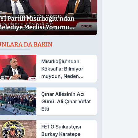
İYİ Partili Mısırlıoğlu’ndan
Belediye Meclisi Yorumu
Yakışmadı ve şık bulmuyorum
UNLARA DA BAKIN
Mısırlıoğlu'ndan
Köksal'a: Bilmiyor
muydun, Neden
Muhalefet Adayı
Oldun?
Çınar Ailesinin Acı
Günü: Ali Çınar Vefat
Etti
FETÖ Suikastçısı
Burkay Karatepe