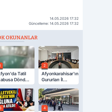
14.05.2026 17:32
Güncelleme: 14.05.2026 17:32
OK OKUNANLAR
1
2
fyon'da Tatil
Afyonkarahisar'ın
abusa Döndü,
Gururları İl
cı Son!
Müdürüyle
Buluştu
3
4