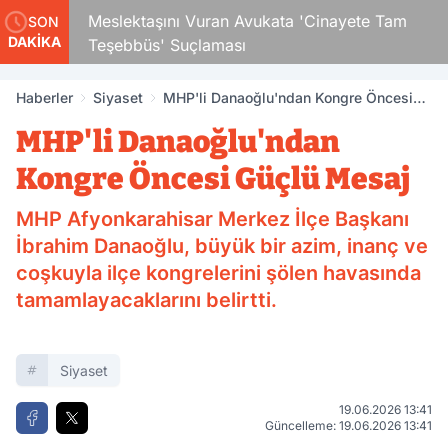
Çocuk
Meslektaşını Vuran Avukata 'Cinayete Tam
SON
DAKİKA
Teşebbüs' Suçlaması
Haberler
Siyaset
MHP'li Danaoğlu'ndan Kongre Öncesi
Güçlü Mesaj
MHP'li Danaoğlu'ndan
Kongre Öncesi Güçlü Mesaj
MHP Afyonkarahisar Merkez İlçe Başkanı
İbrahim Danaoğlu, büyük bir azim, inanç ve
coşkuyla ilçe kongrelerini şölen havasında
tamamlayacaklarını belirtti.
Siyaset
19.06.2026 13:41
Güncelleme: 19.06.2026 13:41