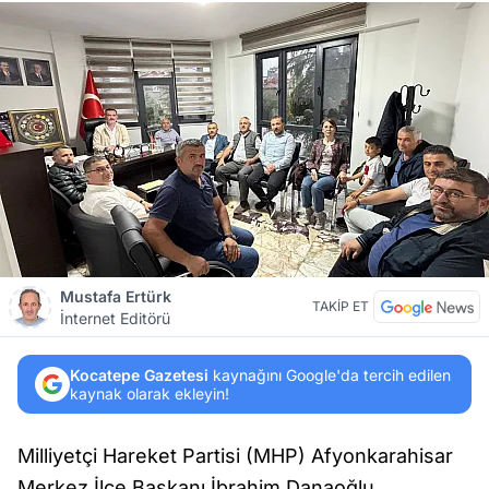
Mustafa Ertürk
TAKİP ET
İnternet Editörü
Kocatepe Gazetesi
kaynağını Google'da tercih edilen
kaynak olarak ekleyin!
Milliyetçi Hareket Partisi (MHP) Afyonkarahisar
Merkez İlçe Başkanı İbrahim Danaoğlu