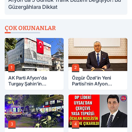
Güzergâhlara Dikkat
ÇOK OKUNANLAR
1
2
AK Parti Afyon'da
Özgür Özel'in Yeni
Turgay Şahin'in
Partisi'nin Afyon
Ardından Bir Şok Daha!
Başkanı Belli Oldu
3
4