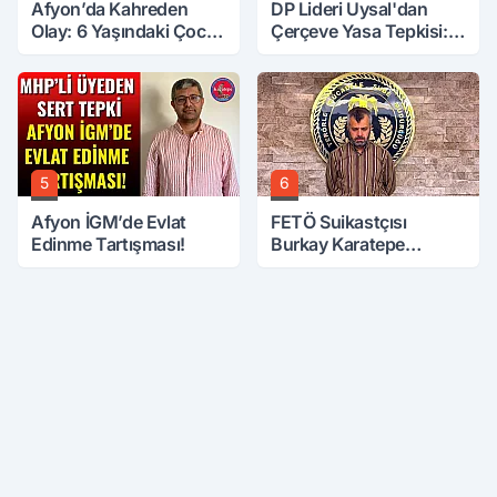
Afyon’da Kahreden
DP Lideri Uysal'dan
Olay: 6 Yaşındaki Çocuk
Çerçeve Yasa Tepkisi:
6. Kattan Düştü
Öcalan Meclis'in
Üzerine Çıkarıldı
5
6
Afyon İGM’de Evlat
FETÖ Suikastçısı
Edinme Tartışması!
Burkay Karatepe
Anlatmaya Devam
Ediyor: Suikast İçin
Gittim