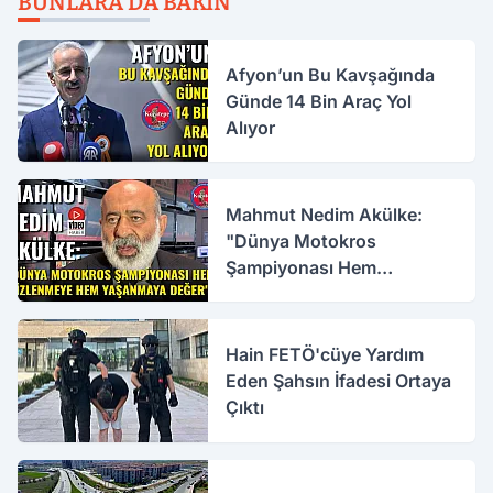
BUNLARA DA BAKIN
Afyon’un Bu Kavşağında
Günde 14 Bin Araç Yol
Alıyor
Mahmut Nedim Akülke:
"Dünya Motokros
Şampiyonası Hem
İzlenmeye Hem Yaşanmaya
Değer"
Hain FETÖ'cüye Yardım
Eden Şahsın İfadesi Ortaya
Çıktı