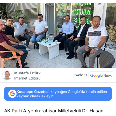
Mustafa Ertürk
TAKİP ET
İnternet Editörü
Kocatepe Gazetesi
kaynağını Google'da tercih edilen
kaynak olarak ekleyin!
AK Parti Afyonkarahisar Milletvekili Dr. Hasan