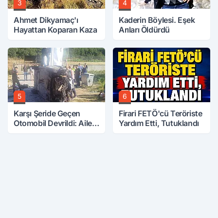
3
4
Ahmet Dikyamaç'ı
Kaderin Böylesi. Eşek
Hayattan Koparan Kaza
Arıları Öldürdü
5
6
Karşı Şeride Geçen
Firari FETÖ'cü Teröriste
Otomobil Devrildi: Aile
Yardım Etti, Tutuklandı
Kabusu Yaşadı