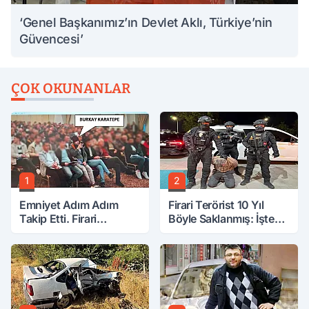
‘Genel Başkanımız’ın Devlet Aklı, Türkiye’nin
Güvencesi’
ÇOK OKUNANLAR
1
2
Emniyet Adım Adım
Firari Terörist 10 Yıl
Takip Etti. Firari
Böyle Saklanmış: İşte
FETÖ'cü Yakayı Bu
Tüm Detaylar
Toplantıda Ele Verdi.