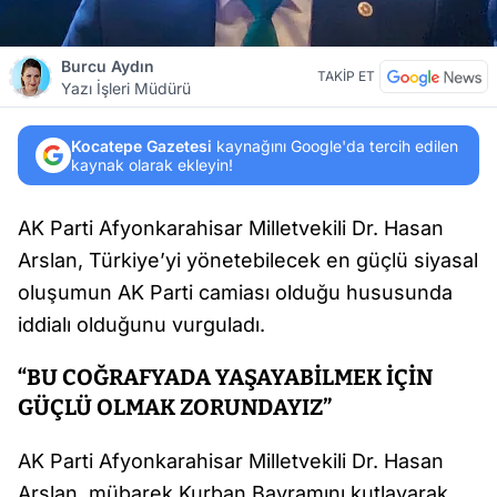
Burcu Aydın
TAKİP ET
Yazı İşleri Müdürü
Kocatepe Gazetesi
kaynağını Google'da tercih edilen
kaynak olarak ekleyin!
AK Parti Afyonkarahisar Milletvekili Dr. Hasan
Arslan, Türkiye’yi yönetebilecek en güçlü siyasal
oluşumun AK Parti camiası olduğu hususunda
iddialı olduğunu vurguladı.
“BU COĞRAFYADA YAŞAYABİLMEK İÇİN
GÜÇLÜ OLMAK ZORUNDAYIZ”
AK Parti Afyonkarahisar Milletvekili Dr. Hasan
Arslan, mübarek Kurban Bayramını kutlayarak