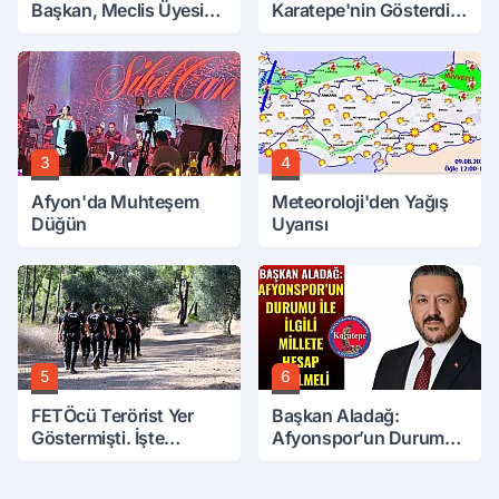
Başkan, Meclis Üyesini
Karatepe'nin Gösterdiği
Hobi Bahçesinden
Yerler Didik Didik
Attırdı
Aranıyor
3
4
Afyon'da Muhteşem
Meteoroloji'den Yağış
Düğün
Uyarısı
5
6
FETÖcü Terörist Yer
Başkan Aladağ:
Göstermişti. İşte
Afyonspor’un Durumu
Bulunanlar
İle İlgili Millete Hesap
Verilmeli