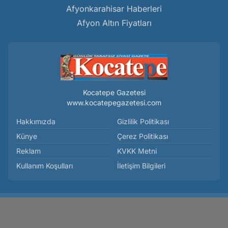
Afyonkarahisar Haberleri
Afyon Altın Fiyatları
Kocatepe Gazetesi
www.kocatepegazetesi.com
Hakkımızda
Gizlilik Politikası
Künye
Çerez Politikası
Reklam
KVKK Metni
Kullanım Koşulları
İletişim Bilgileri
Milletvekili Arslan: Ülkeyi Yönetebilecek En Güçlü Teşkilat
Cumhur İttifakı ve AK Parti'dir - Siyaset