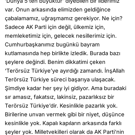
‘Dünya 5'ten büyüktür’ diyebilen bir liderimiz
var. Onun arkasında elimizden geldiğince
çabalamamız, uğraşmamız gerekiyor. Ne için?
Sadece AK Parti için değil, ülkemiz için,
memleketimiz için, gelecek nesillerimiz için.
Cumhurbaşkanımız bugünkü bayram
kutlamasında hep birlikte izledik. Burada bazı
şeylere değindi. Benim dikkatimi çeken
‘Terörsüz Türkiye’ye ayırdığı zamandı. İnşAllah
Terörsüz Türkiye süreci başarıya ulaşacak.
Şimdiye kadar her şey iyi gidiyor. Ama buradaki
sır amasız, fakatsız, lakinsiz, pazarlıksız bir
Terörsüz Türkiye’dir. Kesinlikle pazarlık yok.
Birilerine unvan vermek gibi bir niyet, düşünce
kesinlikle yok. Kapalı kapıların arkasında farklı
şeyler yok. Milletvekilleri olarak da AK Parti'nin