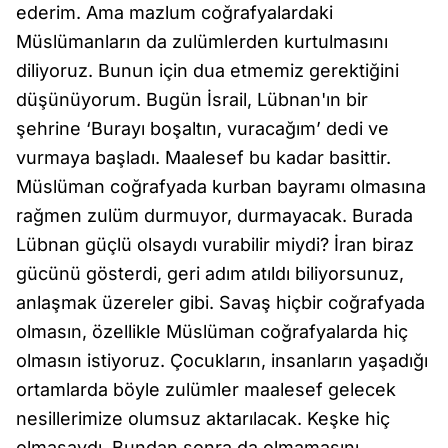
ederim. Ama mazlum coğrafyalardaki
Müslümanların da zulümlerden kurtulmasını
diliyoruz. Bunun için dua etmemiz gerektiğini
düşünüyorum. Bugün İsrail, Lübnan'ın bir
şehrine ‘Burayı boşaltın, vuracağım’ dedi ve
vurmaya başladı. Maalesef bu kadar basittir.
Müslüman coğrafyada kurban bayramı olmasına
rağmen zulüm durmuyor, durmayacak. Burada
Lübnan güçlü olsaydı vurabilir miydi? İran biraz
gücünü gösterdi, geri adım atıldı biliyorsunuz,
anlaşmak üzereler gibi. Savaş hiçbir coğrafyada
olmasın, özellikle Müslüman coğrafyalarda hiç
olmasın istiyoruz. Çocukların, insanların yaşadığı
ortamlarda böyle zulümler maalesef gelecek
nesillerimize olumsuz aktarılacak. Keşke hiç
olmasaydı. Bundan sonra da olmamasını