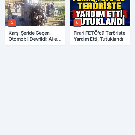
5
6
Karşı Şeride Geçen
Firari FETÖ'cü Teröriste
Otomobil Devrildi: Aile
Yardım Etti, Tutuklandı
Kabusu Yaşadı