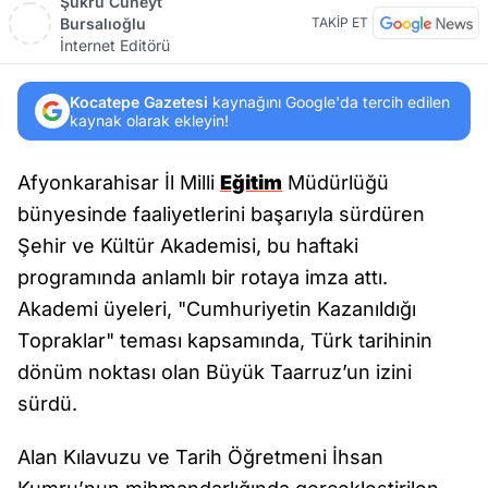
Şükrü Cüneyt
Bursalıoğlu
TAKİP ET
İnternet Editörü
Kocatepe Gazetesi
kaynağını Google'da tercih edilen
kaynak olarak ekleyin!
Afyonkarahisar İl Milli
Eğitim
Müdürlüğü
bünyesinde faaliyetlerini başarıyla sürdüren
Şehir ve Kültür Akademisi, bu haftaki
programında anlamlı bir rotaya imza attı.
Akademi üyeleri, "Cumhuriyetin Kazanıldığı
Topraklar" teması kapsamında, Türk tarihinin
dönüm noktası olan Büyük Taarruz’un izini
sürdü.
Alan Kılavuzu ve Tarih Öğretmeni İhsan