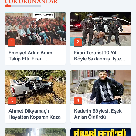
ÇOK OKUNANLAR
1
2
Emniyet Adım Adım
Firari Terörist 10 Yıl
Takip Etti. Firari
Böyle Saklanmış: İşte
FETÖ'cü Yakayı Bu
Tüm Detaylar
Toplantıda Ele Verdi.
3
4
Ahmet Dikyamaç'ı
Kaderin Böylesi. Eşek
Hayattan Koparan Kaza
Arıları Öldürdü