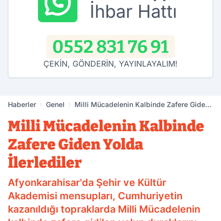
İhbar Hattı
0552 831 76 91
ÇEKİN, GÖNDERİN, YAYINLAYALIM!
Haberler
Genel
Milli Mücadelenin Kalbinde Zafere Giden
Yolda İlerlediler
Milli Mücadelenin Kalbinde
Zafere Giden Yolda
İlerlediler
Afyonkarahisar'da Şehir ve Kültür
Akademisi mensupları, Cumhuriyetin
kazanıldığı topraklarda Milli Mücadelenin