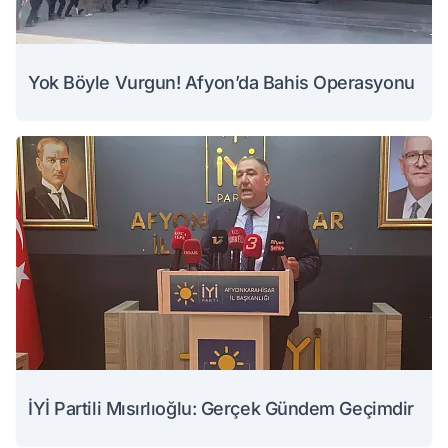
Yok Böyle Vurgun! Afyon’da Bahis Operasyonu
İYİ Partili Mısırlıoğlu: Gerçek Gündem Geçimdir