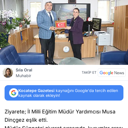
Sıla Oral
TAKİP ET
Muhabir
Kocatepe Gazetesi
kaynağını Google'da tercih edilen
kaynak olarak ekleyin!
Ziyarete; İl Milli Eğitim Müdür Yardımcısı Musa
Dinçgez eşlik etti.