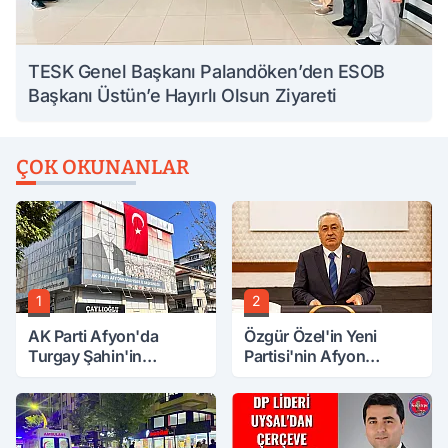
TESK Genel Başkanı Palandöken’den ESOB
Başkanı Üstün’e Hayırlı Olsun Ziyareti
ÇOK OKUNANLAR
1
2
AK Parti Afyon'da
Özgür Özel'in Yeni
Turgay Şahin'in
Partisi'nin Afyon
Ardından Bir Şok Daha!
Başkanı Belli Oldu