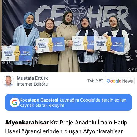
Mustafa Ertürk
TAKİP ET
İnternet Editörü
Kocatepe Gazetesi
kaynağını Google'da tercih edilen
kaynak olarak ekleyin!
Afyonkarahisar
Kız Proje Anadolu İmam Hatip
Lisesi öğrencilerinden oluşan Afyonkarahisar