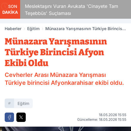
Çocuk
Meslektaşını Vuran Avukata 'Cinayete Tam
SON
DAKİKA
Teşebbüs' Suçlaması
Haberler
Eğitim
Münazara Yarışmasının Türkiye Birincisi
Afyon Ekibi Oldu
Münazara Yarışmasının
Türkiye Birincisi Afyon
Ekibi Oldu
Cevherler Arası Münazara Yarışması
Türkiye birincisi Afyonkarahisar ekibi oldu.
Eğitim
18.05.2026 15:55
Güncelleme: 18.05.2026 15:55