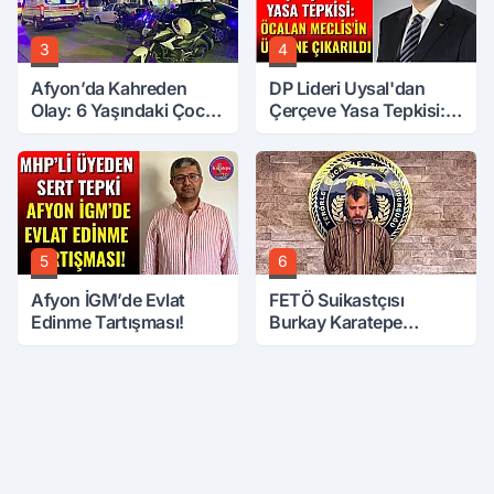
3
4
Afyon’da Kahreden
DP Lideri Uysal'dan
Olay: 6 Yaşındaki Çocuk
Çerçeve Yasa Tepkisi:
6. Kattan Düştü
Öcalan Meclis'in
Üzerine Çıkarıldı
5
6
Afyon İGM’de Evlat
FETÖ Suikastçısı
Edinme Tartışması!
Burkay Karatepe
Anlatmaya Devam
Ediyor: Suikast İçin
Gittim