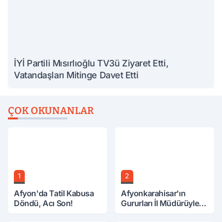
İYİ Partili Mısırlıoğlu TV3ü Ziyaret Etti,
Vatandaşları Mitinge Davet Etti
ÇOK OKUNANLAR
1
2
Afyon'da Tatil Kabusa
Afyonkarahisar'ın
Döndü, Acı Son!
Gururları İl Müdürüyle
Buluştu