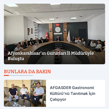
Afyonkarahisar'ın Gururları İl Müdürüyle
Buluştu
BUNLARA DA BAKIN
AFGASDER Gastronomi
Kültürü'nü Tanıtmak İçin
Çalışıyor