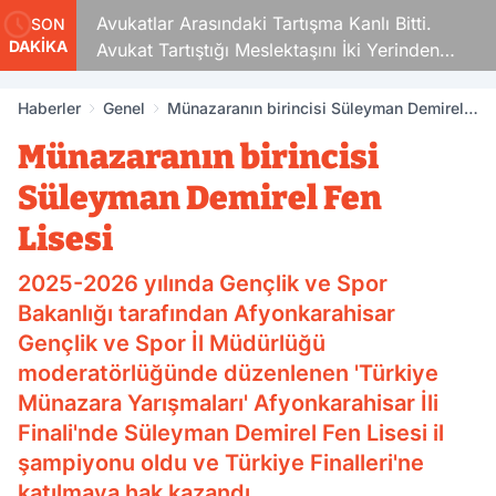
Avukatlar Arasındaki Tartışma Kanlı Bitti.
SON
DAKİKA
Avukat Tartıştığı Meslektaşını İki Yerinden
Vurdu
Haberler
Genel
Münazaranın birincisi Süleyman Demirel
Fen Lisesi
Münazaranın birincisi
Süleyman Demirel Fen
Lisesi
2025-2026 yılında Gençlik ve Spor
Bakanlığı tarafından Afyonkarahisar
Gençlik ve Spor İl Müdürlüğü
moderatörlüğünde düzenlenen 'Türkiye
Münazara Yarışmaları' Afyonkarahisar İli
Finali'nde Süleyman Demirel Fen Lisesi il
şampiyonu oldu ve Türkiye Finalleri'ne
katılmaya hak kazandı.