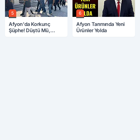
5
6
Afyon'da Korkunç
Afyon Tarımında Yeni
Şüphe! Düştü Mü,
Ürünler Yolda
Öldürüldü Mü!