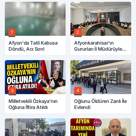
1
2
Afyon'da Tatil Kabusa
Afyonkarahisar'ın
Döndü, Acı Son!
Gururları İl Müdürüyle
Buluştu
3
4
Milletvekili Özkaya’nın
Oğlunu Öldüren Zanlı İle
Oğluna İftira Atıldı
Evlendi