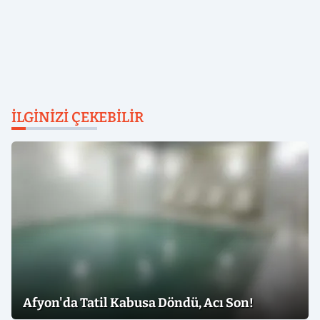
İLGINIZI ÇEKEBILIR
Afyon'da Tatil Kabusa Döndü, Acı Son!