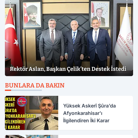
Rektör Aslan, Başkan Çelik’ten Destek İstedi
BUNLARA DA BAKIN
Yüksek Askerî Şûra’da
Afyonkarahisar'ı
İlgilendiren İki Karar