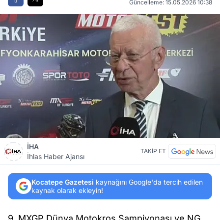
Güncelleme: 15.05.2026 10:38
İHA
TAKİP ET
İhlas Haber Ajansı
Kocatepe Gazetesi
kaynağını Google'da tercih edilen
kaynak olarak ekleyin!
9. MXGP Dünya Motokros Şampiyonası ve NG