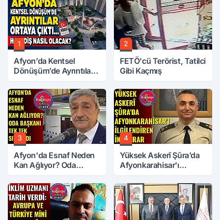
1
2
Afyon’da Kentsel
FETÖ'cü Terörist, Tatilci
Dönüşüm’de Ayrıntılar
Gibi Kaçmış
Ortaya Çıktı… Hakediş
Nasıl Olacak?
3
4
Afyon'da Esnaf Neden
Yüksek Askerî Şûra’da
Kan Ağlıyor? Oda
Afyonkarahisar'ı
Başkanı Tek Tek Sıraladı
İlgilendiren İki Karar