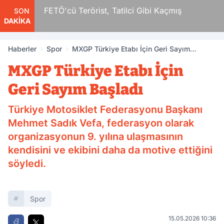
r
FETÖ'cü Terörist, Tatilci Gibi Kaçmış
SON
DAKİKA
Haberler
Spor
MXGP Türkiye Etabı İçin Geri Sayım
Başladı
MXGP Türkiye Etabı İçin
Geri Sayım Başladı
Türkiye Motosiklet Federasyonu Başkanı
Mehmet Sadık Vefa, federasyon olarak
organizasyonun 9. yılına ulaşmasının
kendisini ve ekibini daha da motive ettiğini
söyledi.
Spor
15.05.2026 10:36