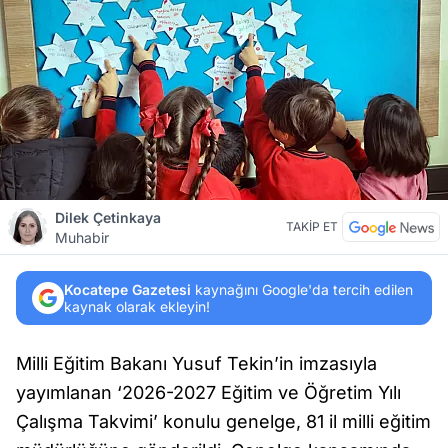
Dilek Çetinkaya
TAKİP ET
Muhabir
Kocatepe Gazetesi
kaynağını Google'da tercih edilen
kaynak olarak ekleyin!
Milli Eğitim Bakanı Yusuf Tekin’in imzasıyla
yayımlanan ‘2026-2027 Eğitim ve Öğretim Yılı
Çalışma Takvimi’ konulu genelge, 81 il milli eğitim