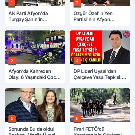
1
2
AK Parti Afyon'da
Özgür Özel'in Yeni
Turgay Şahin'in
Partisi'nin Afyon
Ardından Bir Şok Daha!
Başkanı Belli Oldu
3
4
Afyon’da Kahreden
DP Lideri Uysal'dan
Olay: 6 Yaşındaki Çocuk
Çerçeve Yasa Tepkisi:
6. Kattan Düştü
Öcalan Meclis'in
Üzerine Çıkarıldı
5
6
Sonunda Bu da oldu!
Firari FETÖ'cü