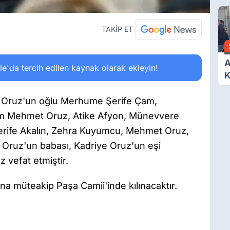
O
A
TAKİP ET
A
'da tercih edilen kaynak olarak ekleyin!
K
D
Ö
Oruz'un oğlu Merhume Şerife Çam,
 Mehmet Oruz, Atike Afyon, Münevvere
erife Akalın, Zehra Kuyumcu, Mehmet Oruz,
Oruz'un babası, Kadriye Oruz'un eşi
z vefat etmiştir.
a müteakip Paşa Camii'inde kılınacaktır.