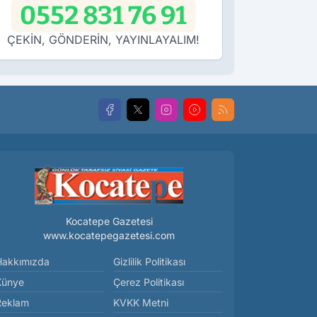
0552 831 76 91
ÇEKİN, GÖNDERİN, YAYINLAYALIM!
Kocatepe Gazetesi
www.kocatepegazetesi.com
Hakkımızda
Gizlilik Politikası
Künye
Çerez Politikası
Reklam
KVKK Metni