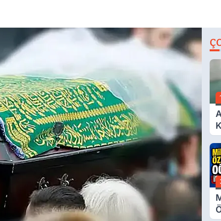
Ç
A
K
A
M
Ö