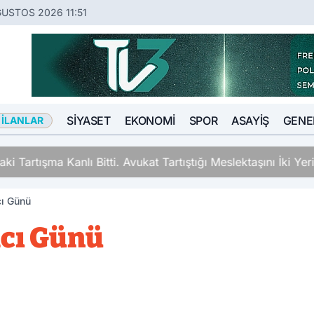
USTOS 2026 11:51
SIYASET
EKONOMI
SPOR
ASAYIŞ
GENE
 İLANLAR
ki Tartışma Kanlı Bitti. Avukat Tartıştığı Meslektaşını İki Y
cı Günü
Acı Günü