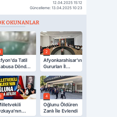
12.04.2025 15:12
Güncelleme: 13.04.2025 10:23
OK OKUNANLAR
1
2
fyon'da Tatil
Afyonkarahisar'ın
abusa Döndü,
Gururları İl
cı Son!
Müdürüyle
Buluştu
3
4
illetvekili
Oğlunu Öldüren
zkaya’nın
Zanlı İle Evlendi