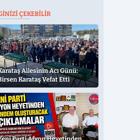
GINIZI ÇEKEBILIR
Karataş Ailesinin Acı Günü:
Birsen Karataş Vefat Etti
Yeni Parti Afyon Heyetinden