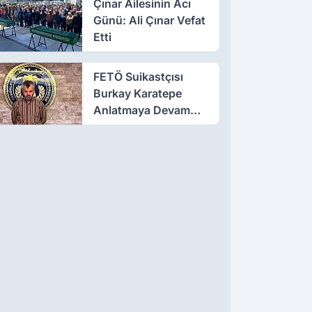
Çınar Ailesinin Acı
Günü: Ali Çınar Vefat
Etti
FETÖ Suikastçısı
Burkay Karatepe
Anlatmaya Devam
Ediyor: Suikast İçin
Gittim