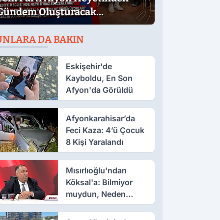
Gündem Oluşturacak
Açıklamalar
UNLARA DA BAKIN
Eskişehir'de
Kayboldu, En Son
Afyon'da Görüldü
Afyonkarahisar’da
Feci Kaza: 4’ü Çocuk
8 Kişi Yaralandı
Mısırlıoğlu'ndan
Köksal'a: Bilmiyor
muydun, Neden
Muhalefet Adayı
Oldun?