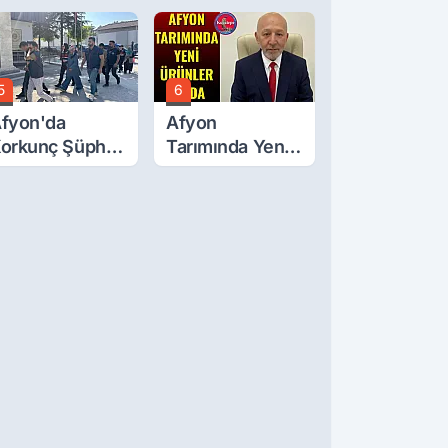
ğluna İftira
tıldı
5
6
fyon'da
Afyon
orkunç Şüphe!
Tarımında Yeni
üştü Mü,
Ürünler Yolda
ldürüldü Mü!