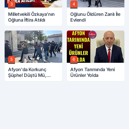
3
4
Milletvekili Özkaya’nın
Oğlunu Öldüren Zanlı İle
Oğluna İftira Atıldı
Evlendi
5
6
Afyon'da Korkunç
Afyon Tarımında Yeni
Şüphe! Düştü Mü,
Ürünler Yolda
Öldürüldü Mü!