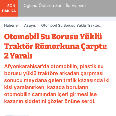
n
Oğlunu Öldüren Zanlı İle Evlendi
SON
DAKİKA
Haberler
Asayiş
Otomobil Su Borusu Yüklü Traktör
Römorkuna Çarptı: 2 Yaralı
Otomobil Su Borusu Yüklü
Traktör Römorkuna Çarptı:
2 Yaralı
Afyonkarahisar'da otomobilin, plastik su
borusu yüklü traktöre arkadan çarpması
sonucu meydana gelen trafik kazasında iki
kişi yaralanırken, kazada boruların
otomobilin camından içeri girmesi ise
kazanın şiddetini gözler önüne serdi.