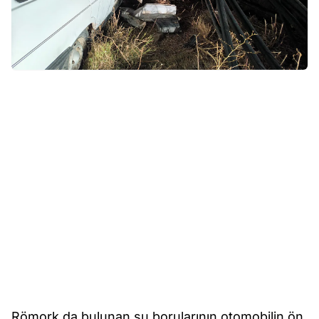
Römork da bulunan su borularının otomobilin ön