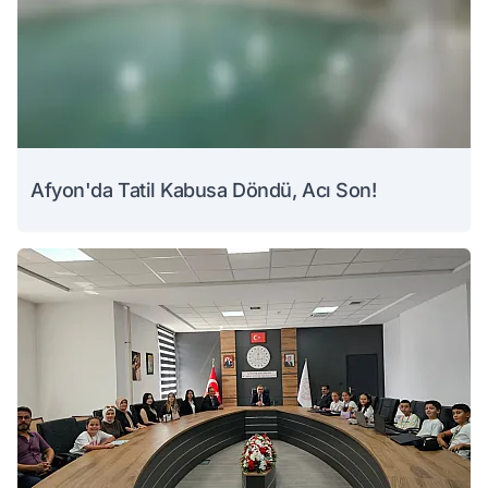
Afyon'da Tatil Kabusa Döndü, Acı Son!