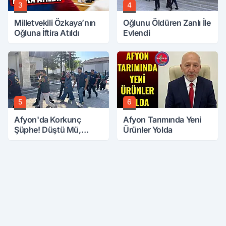
3
4
Milletvekili Özkaya’nın
Oğlunu Öldüren Zanlı İle
Oğluna İftira Atıldı
Evlendi
5
6
Afyon'da Korkunç
Afyon Tarımında Yeni
Şüphe! Düştü Mü,
Ürünler Yolda
Öldürüldü Mü!