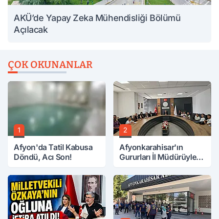
AKÜ’de Yapay Zeka Mühendisliği Bölümü
Açılacak
ÇOK OKUNANLAR
1
2
Afyon'da Tatil Kabusa
Afyonkarahisar'ın
Döndü, Acı Son!
Gururları İl Müdürüyle
Buluştu