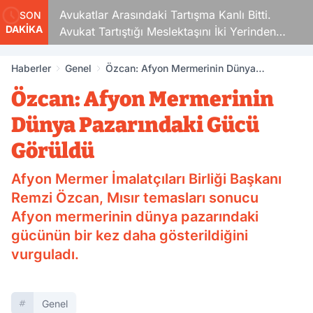
Avukatlar Arasındaki Tartışma Kanlı Bitti.
Sigara F
SON
DAKİKA
Avukat Tartıştığı Meslektaşını İki Yerinden
Vurdu
Haberler
Genel
Özcan: Afyon Mermerinin Dünya
Pazarındaki Gücü Görüldü
Özcan: Afyon Mermerinin
Dünya Pazarındaki Gücü
Görüldü
Afyon Mermer İmalatçıları Birliği Başkanı
Remzi Özcan, Mısır temasları sonucu
Afyon mermerinin dünya pazarındaki
gücünün bir kez daha gösterildiğini
vurguladı.
Genel