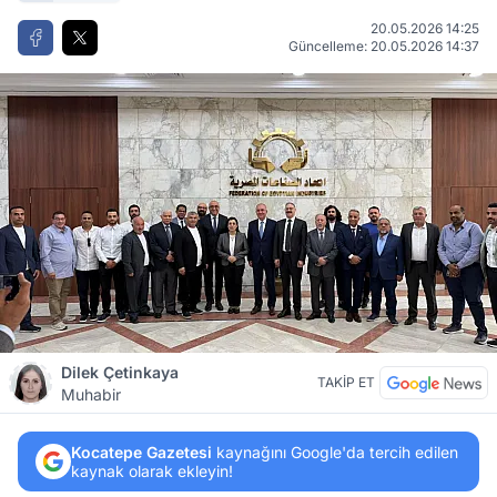
20.05.2026 14:25
Güncelleme: 20.05.2026 14:37
Dilek Çetinkaya
TAKİP ET
Muhabir
Kocatepe Gazetesi
kaynağını Google'da tercih edilen
kaynak olarak ekleyin!