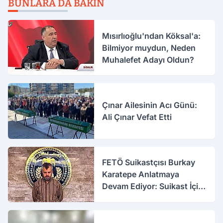
BUNLARA DA BAKIN
Mısırlıoğlu'ndan Köksal'a:
Bilmiyor muydun, Neden
Muhalefet Adayı Oldun?
Çınar Ailesinin Acı Günü:
Ali Çınar Vefat Etti
FETÖ Suikastçısı Burkay
Karatepe Anlatmaya
Devam Ediyor: Suikast İçin
Gittim