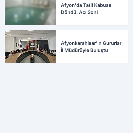
Afyon'da Tatil Kabusa
Döndü, Acı Son!
Afyonkarahisar'ın Gururları
İl Müdürüyle Buluştu