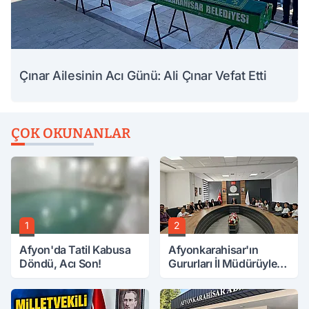
Çınar Ailesinin Acı Günü: Ali Çınar Vefat Etti
ÇOK OKUNANLAR
1
2
Afyon'da Tatil Kabusa
Afyonkarahisar'ın
Döndü, Acı Son!
Gururları İl Müdürüyle
Buluştu