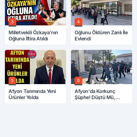
3
4
Milletvekili Özkaya’nın
Oğlunu Öldüren Zanlı İle
Oğluna İftira Atıldı
Evlendi
5
6
Afyon Tarımında Yeni
Afyon'da Korkunç
Ürünler Yolda
Şüphe! Düştü Mü,
Öldürüldü Mü!