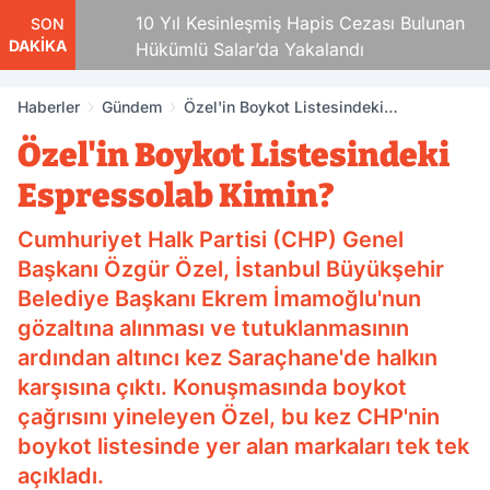
10 Yıl Kesinleşmiş Hapis Cezası Bulunan
SON
DAKİKA
Hükümlü Salar’da Yakalandı
Haberler
Gündem
Özel'in Boykot Listesindeki
Espressolab Kimin?
Özel'in Boykot Listesindeki
Espressolab Kimin?
Cumhuriyet Halk Partisi (CHP) Genel
Başkanı Özgür Özel, İstanbul Büyükşehir
Belediye Başkanı Ekrem İmamoğlu'nun
gözaltına alınması ve tutuklanmasının
ardından altıncı kez Saraçhane'de halkın
karşısına çıktı. Konuşmasında boykot
çağrısını yineleyen Özel, bu kez CHP'nin
boykot listesinde yer alan markaları tek tek
açıkladı.