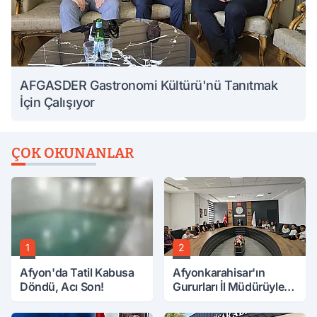
AFGASDER Gastronomi Kültürü'nü Tanıtmak
İçin Çalışıyor
ÇOK OKUNANLAR
1
2
Afyon'da Tatil Kabusa
Afyonkarahisar'ın
Döndü, Acı Son!
Gururları İl Müdürüyle
Buluştu