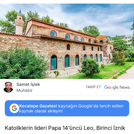
Samet İşlek
TAKİP ET
Muhabir
Kocatepe Gazetesi
kaynağını Google'da tercih edilen
kaynak olarak ekleyin!
Katoliklerin lideri Papa 14’üncü Leo, Birinci İznik