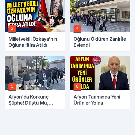
3
4
Milletvekili Özkaya’nın
Oğlunu Öldüren Zanlı İle
Oğluna İftira Atıldı
Evlendi
5
6
Afyon'da Korkunç
Afyon Tarımında Yeni
Şüphe! Düştü Mü,
Ürünler Yolda
Öldürüldü Mü!