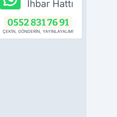
İhbar Hattı
0552 831 76 91
ÇEKİN, GÖNDERİN, YAYINLAYALIM!