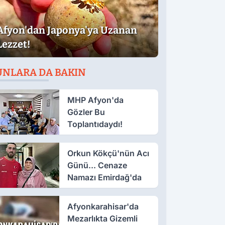
Afyon'dan Japonya'ya Uzanan
Lezzet!
UNLARA DA BAKIN
MHP Afyon'da
Gözler Bu
Toplantıdaydı!
Orkun Kökçü'nün Acı
Günü... Cenaze
Namazı Emirdağ'da
Afyonkarahisar'da
Mezarlıkta Gizemli