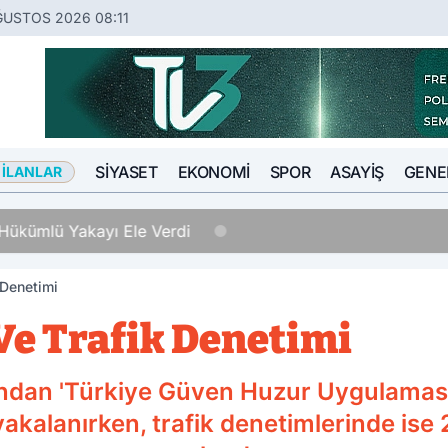
ĞUSTOS 2026 08:11
SIYASET
EKONOMI
SPOR
ASAYIŞ
GENE
 İLANLAR
Hükümlü Yakayı Ele Verdi
 Denetimi
Ve Trafik Denetimi
ından 'Türkiye Güven Huzur Uygulaması
akalanırken, trafik denetimlerinde ise