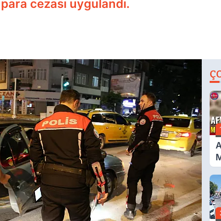
 para cezası uygulandı.
Ç
A
M
G