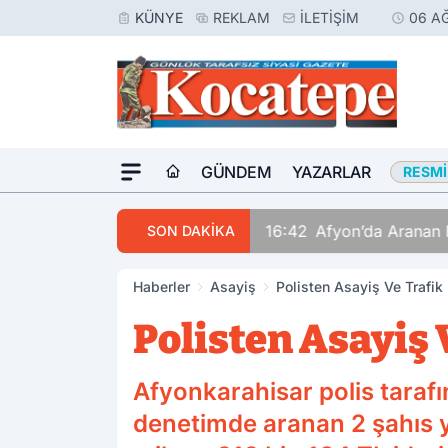
KÜNYE
REKLAM
İLETIŞIM
06 A
GÜNDEM
YAZARLAR
RESMI
16:42
Afyon’da Aranan 
SON DAKİKA
Haberler
Asayiş
Polisten Asayiş Ve Trafik
Polisten Asayiş 
Afyonkarahisar polis taraf
denetimde aranan 2 şahıs y