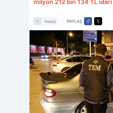
milyon 212 bin 134 TL idari
PAYLAŞ
Asayiş