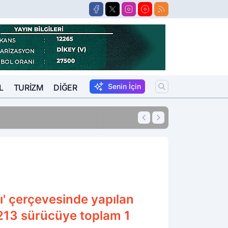
Senin İçin
L
TURIZM
DIĞER
15:57
Suikastçi FETÖCÜ 
' çerçevesinde yapılan
 213 sürücüye toplam 1