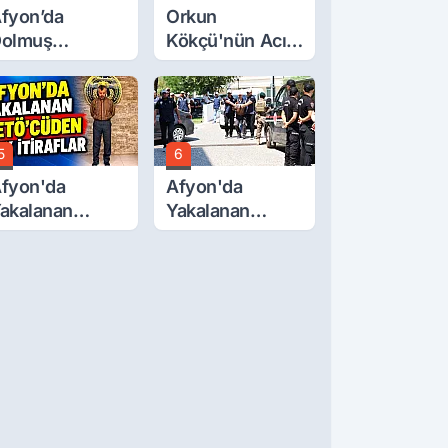
fyon’da
Orkun
olmuş
Kökçü'nün Acı
cretlerine
Günü... Cenaze
üzde 40 Zam
Namazı
alebi
Emirdağ'da
5
6
fyon'da
Afyon'da
akalanan
Yakalanan
ETÖ'Cüden
FETÖ'cü
ok İtiraflar
Terörist
Adliye'de