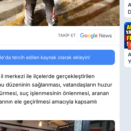
A
D
Ü
Y
T
TAKİP ET
A
'da tercih edilen kaynak olarak ekleyin!
Y
F
Ş
 merkezi ile ilçelerde gerçekleştirilen
u düzeninin sağlanması, vatandaşların huzur
dürmesi, suç işlenmesinin önlenmesi, aranan
rının ele geçirilmesi amacıyla kapsamlı