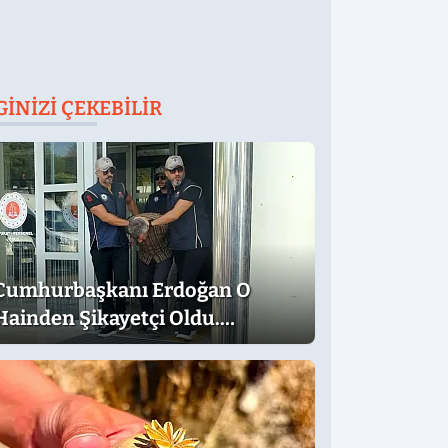
GINIZI ÇEKEBILIR
Cumhurbaşkanı Erdoğan O
Hainden Şikayetçi Oldu.
Dilekçede Dikkat Çeken İfadeler