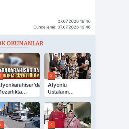
07.07.2026 16:46
Güncelleme: 07.07.2026 16:46
OK OKUNANLAR
1
2
fyonkarahisar'da
Afyonlu
ezarlıkta
Ustaların
izemli Ölüm
Eserleri
Görücüye Çıktı
3
4