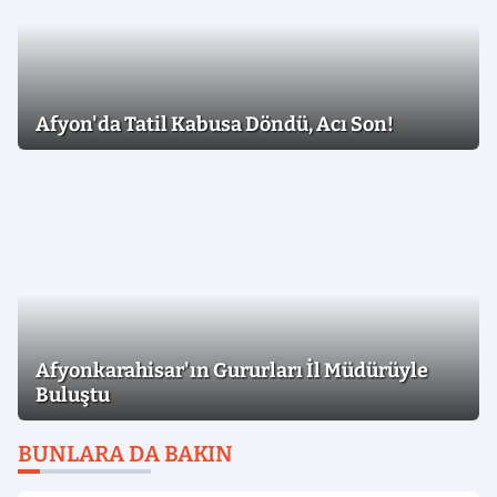
Afyon'da Tatil Kabusa Döndü, Acı Son!
Afyonkarahisar'ın Gururları İl Müdürüyle
Buluştu
BUNLARA DA BAKIN