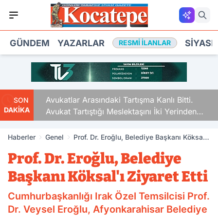
GÜNDEM
YAZARLAR
SIYASE
RESMI İLANLAR
Avukatlar Arasındaki Tartışma Kanlı Bitti.
SON
DAKİKA
Avukat Tartıştığı Meslektaşını İki Yerinden
Vurdu
Haberler
Genel
Prof. Dr. Eroğlu, Belediye Başkanı Köksal'ı
Ziyaret Etti
Prof. Dr. Eroğlu, Belediye
Başkanı Köksal'ı Ziyaret Etti
Cumhurbaşkanlığı Irak Özel Temsilcisi Prof.
Dr. Veysel Eroğlu, Afyonkarahisar Belediye