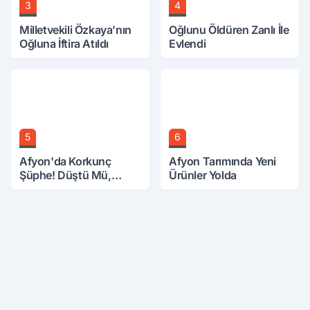
3
4
Milletvekili Özkaya’nın
Oğlunu Öldüren Zanlı İle
Oğluna İftira Atıldı
Evlendi
5
6
Afyon'da Korkunç
Afyon Tarımında Yeni
Şüphe! Düştü Mü,
Ürünler Yolda
Öldürüldü Mü!