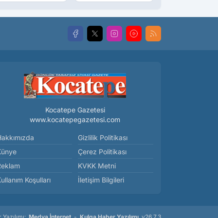
üştü Mü,
Ürünler Yolda
ldürüldü Mü!
Kocatepe Gazetesi
www.kocatepegazetesi.com
Hakkımızda
Gizlilik Politikası
Künye
Çerez Politikası
Reklam
KVKK Metni
ullanım Koşulları
İletişim Bilgileri
 Yazılımı:
Medya İnternet
-
Kulga Haber Yazılımı
v26.7.3