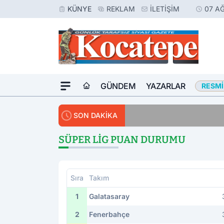
KÜNYE
REKLAM
İLETIŞIM
07 A
GÜNDEM
YAZARLAR
RESMI
14:30
Avukat
SON DAKİKA
SÜPER LIG PUAN DURUMU
Sıra
Takım
1
Galatasaray
2
Fenerbahçe