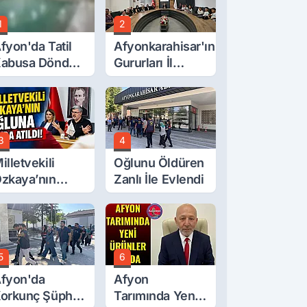
1
2
fyon'da Tatil
Afyonkarahisar'ın
abusa Döndü,
Gururları İl
cı Son!
Müdürüyle
Buluştu
3
4
illetvekili
Oğlunu Öldüren
zkaya’nın
Zanlı İle Evlendi
ğluna İftira
tıldı
5
6
fyon'da
Afyon
orkunç Şüphe!
Tarımında Yeni