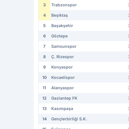
3
Trabzonspor
4
Beşiktaş
5
Başakşehir
6
Göztepe
7
Samsunspor
8
Ç. Rizespor
9
Konyaspor
10
Kocaelispor
11
Alanyaspor
12
Gaziantep FK
13
Kasımpaşa
14
Gençlerbirliği S.K.