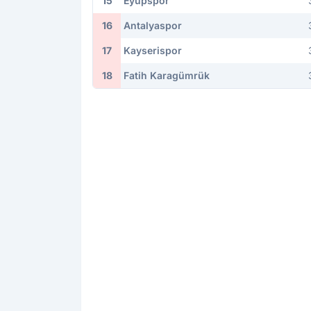
15
Eyüpspor
16
Antalyaspor
17
Kayserispor
18
Fatih Karagümrük