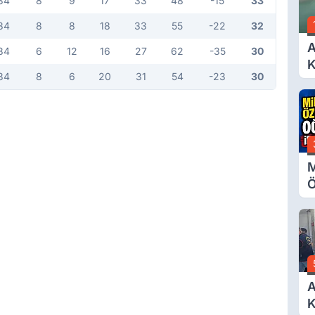
34
8
9
17
33
48
-15
33
34
8
8
18
33
55
-22
32
A
34
6
12
16
27
62
-35
30
K
34
8
6
20
31
54
-23
30
A
M
Ö
O
A
A
K