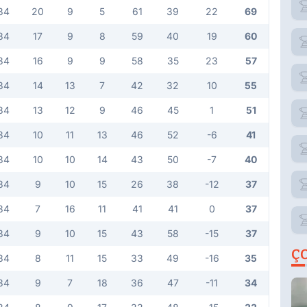
34
20
9
5
61
39
22
69
34
17
9
8
59
40
19
60
34
16
9
9
58
35
23
57
34
14
13
7
42
32
10
55
34
13
12
9
46
45
1
51
34
10
11
13
46
52
-6
41
34
10
10
14
43
50
-7
40
34
9
10
15
26
38
-12
37
34
7
16
11
41
41
0
37
34
9
10
15
43
58
-15
37
Ç
34
8
11
15
33
49
-16
35
34
9
7
18
36
47
-11
34