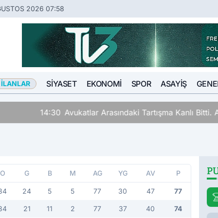
ĞUSTOS 2026 07:58
SIYASET
EKONOMI
SPOR
ASAYIŞ
GENE
 İLANLAR
lar Arasındaki Tartışma Kanlı Bitti. Avukat Tartıştığı Meslek
P
O
G
B
M
AG
YG
AV
P
34
24
5
5
77
30
47
77
34
21
11
2
77
37
40
74