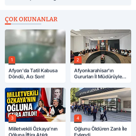
ÇOK OKUNANLAR
1
2
Afyon'da Tatil Kabusa
Afyonkarahisar'ın
Döndü, Acı Son!
Gururları İl Müdürüyle
Buluştu
3
4
Milletvekili Özkaya’nın
Oğlunu Öldüren Zanlı İle
Oğluna İftira Atıldı
Evlendi