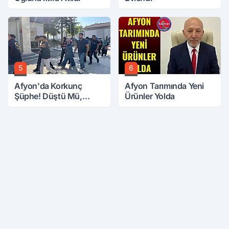
5
6
Afyon'da Korkunç
Afyon Tarımında Yeni
Şüphe! Düştü Mü,
Ürünler Yolda
Öldürüldü Mü!