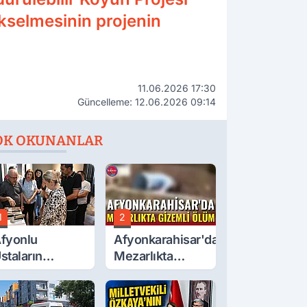
ükselmesinin projenin
11.06.2026 17:30
Güncelleme: 12.06.2026 09:14
OK OKUNANLAR
1
2
fyonlu
Afyonkarahisar'da
staların
Mezarlıkta
serleri
Gizemli Ölüm
örücüye Çıktı