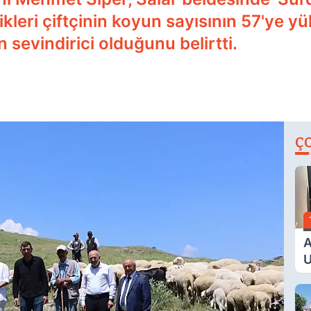
leri çiftçinin koyun sayısının 57'ye y
sevindirici olduğunu belirtti.
Ç
A
U
E
G