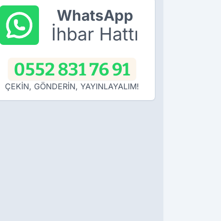
WhatsApp
İhbar Hattı
0552 831 76 91
ÇEKİN, GÖNDERİN, YAYINLAYALIM!