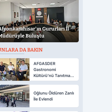
Afyonkarahisar'ın Gururları İl
Müdürüyle Buluştu
UNLARA DA BAKIN
AFGASDER
Gastronomi
Kültürü'nü Tanıtmak
İçin Çalışıyor
Oğlunu Öldüren Zanlı
İle Evlendi