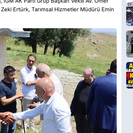
ı, İGM AK Parti Grup Başkan Vekili Av. Ömer
Zeki Ertürk, Tarımsal Hizmetler Müdürü Emin