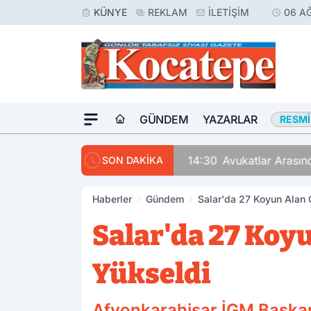
KÜNYE
REKLAM
İLETIŞIM
06 A
GÜNDEM
YAZARLAR
RESMI
14:30
Avukatlar Arasında
SON DAKİKA
Haberler
Gündem
Salar'da 27 Koyun Alan Ç
Salar'da 27 Koyu
Yükseldi
Afyonkarahisar İGM Başkanı