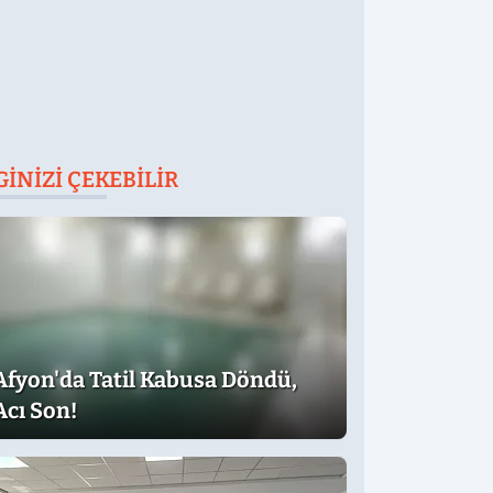
GINIZI ÇEKEBILIR
Afyon'da Tatil Kabusa Döndü,
Acı Son!