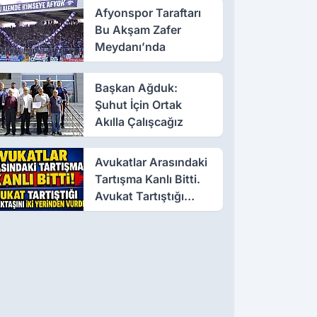
Afyonspor Taraftarı
Bu Akşam Zafer
Meydanı’nda
Başkan Ağduk:
Şuhut İçin Ortak
Akılla Çalışcağız
Avukatlar Arasındaki
Tartışma Kanlı Bitti.
Avukat Tartıştığı
Meslektaşını İki
Yerinden Vurdu