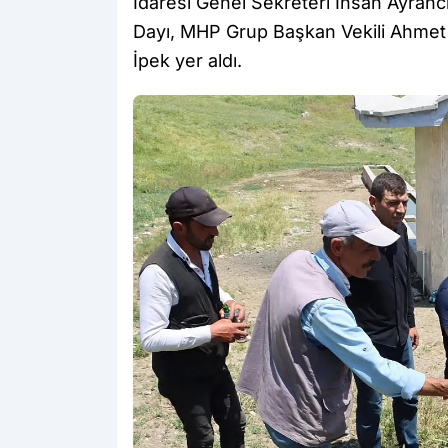
İdaresi Genel Sekreteri İhsan Ayranc
Dayı, MHP Grup Başkan Vekili Ahmet 
İpek yer aldı.