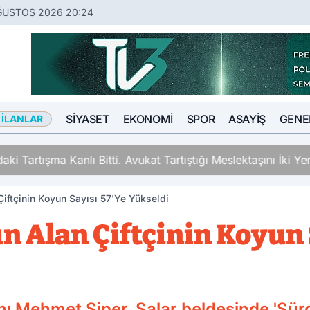
ĞUSTOS 2026 20:24
SIYASET
EKONOMI
SPOR
ASAYIŞ
GENE
 İLANLAR
ki Tartışma Kanlı Bitti. Avukat Tartıştığı Meslektaşını İki Y
iftçinin Koyun Sayısı 57'Ye Yükseldi
n Alan Çiftçinin Koyun 
 Mehmet Siper, Salar beldesinde 'Sürdü