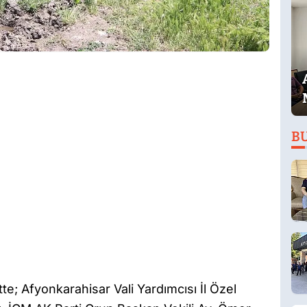
B
e; Afyonkarahisar Vali Yardımcısı İl Özel