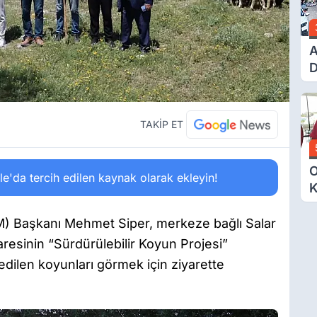
A
D
Ü
Y
T
TAKİP ET
O
'da tercih edilen kaynak olarak ekleyin!
K
G
N
GM) Başkanı Mehmet Siper, merkeze bağlı Salar
E
resinin “Sürdürülebilir Koyun Projesi”
edilen koyunları görmek için ziyarette