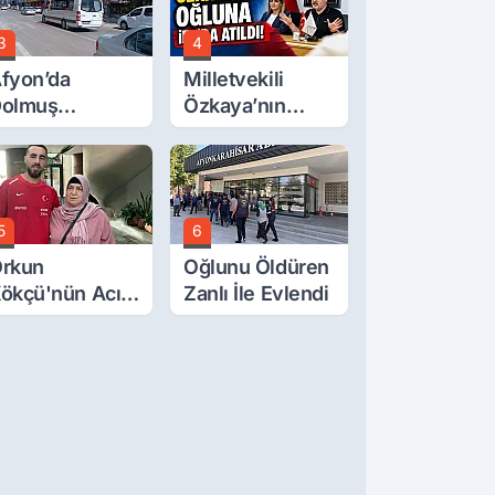
3
4
fyon’da
Milletvekili
olmuş
Özkaya’nın
cretlerine
Oğluna İftira
üzde 40 Zam
Atıldı
alebi
5
6
rkun
Oğlunu Öldüren
ökçü'nün Acı
Zanlı İle Evlendi
ünü... Cenaze
amazı
mirdağ'da