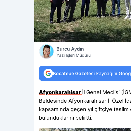
Burcu Aydın
Yazı İşleri Müdürü
Kocatepe Gazetesi
kaynağını Google
Afyonkarahisar
İl Genel Meclisi (İ
Beldesinde Afyonkarahisar İl Özel İda
kapsamında geçen yıl çiftçiye teslim 
bulunduklarını belirtti.