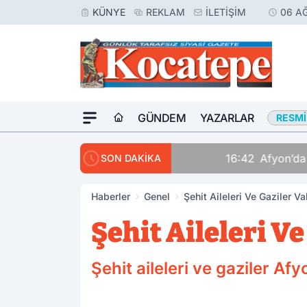
KÜNYE
REKLAM
İLETIŞIM
06 A
GÜNDEM
YAZARLAR
RESMI
16:42
Afyon’da Aranan 
SON DAKİKA
Haberler
Genel
Şehit Aileleri Ve Gaziler Va
Şehit Aileleri Ve
Şehit aileleri ve gaziler Afy