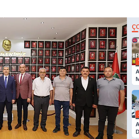
Ç
A
M
G
A
D