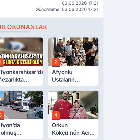
03.06.2026 17:21
Güncelleme: 03.06.2026 17:21
OK OKUNANLAR
1
2
fyonkarahisar'da
Afyonlu
ezarlıkta
Ustaların
izemli Ölüm
Eserleri
Görücüye Çıktı
3
4
fyon’da
Orkun
olmuş
Kökçü'nün Acı