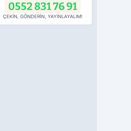
0552 831 76 91
ÇEKİN, GÖNDERİN, YAYINLAYALIM!