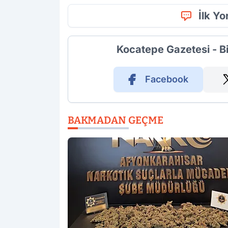
İlk Y
Kocatepe Gazetesi - B
Facebook
BAKMADAN GEÇME