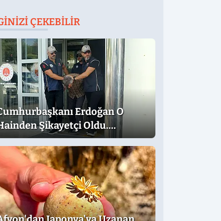
GINIZI ÇEKEBILIR
Cumhurbaşkanı Erdoğan O
Hainden Şikayetçi Oldu.
Dilekçede Dikkat Çeken İfadeler
Afyon'dan Japonya'ya Uzanan