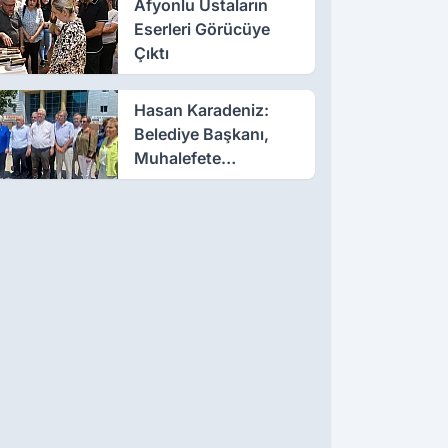
Afyonlu Ustaların
Eserleri Görücüye
Çıktı
Hasan Karadeniz:
Belediye Başkanı,
Muhalefete
Tahammül Edemiyor