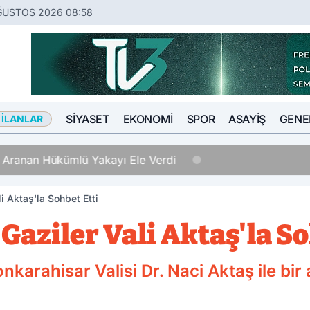
ĞUSTOS 2026 08:58
SIYASET
EKONOMI
SPOR
ASAYIŞ
GENE
 İLANLAR
Hükümlü Yakayı Ele Verdi
li Aktaş'la Sohbet Etti
 Gaziler Vali Aktaş'la S
onkarahisar Valisi Dr. Naci Aktaş ile bir