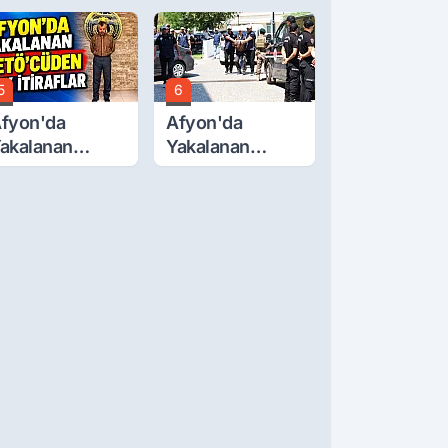
cretlerine
Günü... Cenaze
üzde 40 Zam
Namazı
alebi
Emirdağ'da
5
6
fyon'da
Afyon'da
akalanan
Yakalanan
ETÖ'Cüden
FETÖ'cü
ok İtiraflar
Terörist
Adliye'de