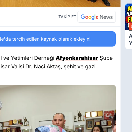
Ü
Y
T
TAKİP ET
A
'da tercih edilen kaynak olarak ekleyin!
Y
F
Ş
ul ve Yetimleri Derneği
Afyonkarahisar
Şube
sar Valisi Dr. Naci Aktaş, şehit ve gazi