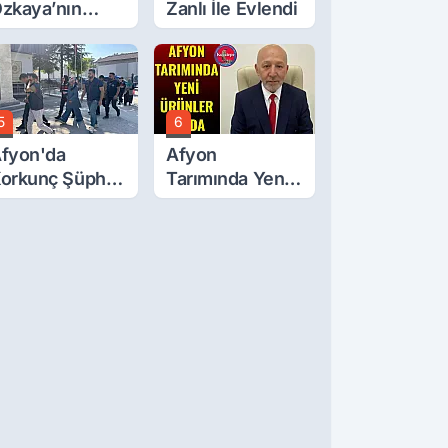
zkaya’nın
Zanlı İle Evlendi
ğluna İftira
tıldı
5
6
fyon'da
Afyon
orkunç Şüphe!
Tarımında Yeni
üştü Mü,
Ürünler Yolda
ldürüldü Mü!