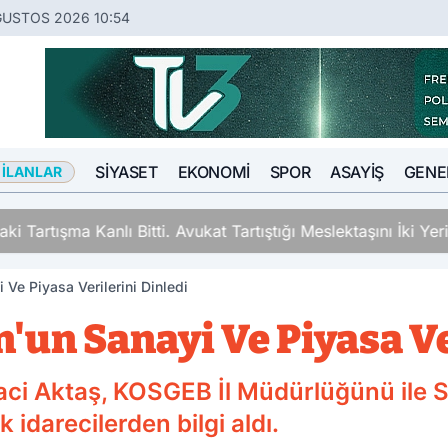
ĞUSTOS 2026 10:54
SIYASET
EKONOMI
SPOR
ASAYIŞ
GENE
 İLANLAR
ki Tartışma Kanlı Bitti. Avukat Tartıştığı Meslektaşını İki Y
 Ve Piyasa Verilerini Dinledi
n'un Sanayi Ve Piyasa Ve
aci Aktaş, KOSGEB İl Müdürlüğünü ile Sa
idarecilerden bilgi aldı.