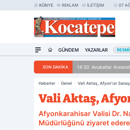
KÜNYE
REKLAM
İLETIŞIM
07 A
GÜNDEM
YAZARLAR
RESMI
14:30
Avukatlar Arasında
SON DAKİKA
Haberler
Genel
Vali Aktaş, Afyon'un Sanayi
Vali Aktaş, Afyo
Afyonkarahisar Valisi Dr. N
Müdürlüğünü ziyaret ederek 