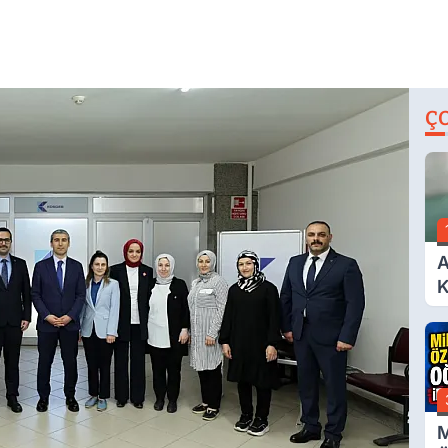
Ç
A
K
A
M