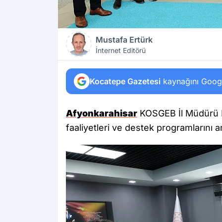
Mustafa Ertürk
İnternet Editörü
Kocatepe Gazetesi
kaynağını Google
Afyonkarahisar
KOSGEB İl Müdürü M
faaliyetleri ve destek programlarını an