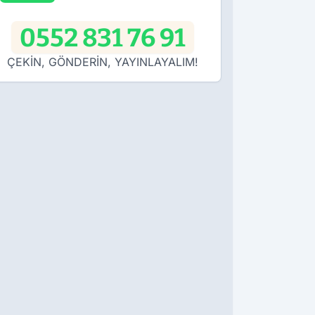
0552 831 76 91
ÇEKİN, GÖNDERİN, YAYINLAYALIM!