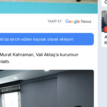
Ö
O
A
TAKİP ET
A
'da tercih edilen kaynak olarak ekleyin!
K
D
Ö
urat Kahraman, Vali Aktaş’a kurumun
lattı.