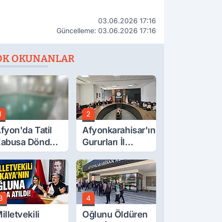
03.06.2026 17:16
Güncelleme: 03.06.2026 17:16
OK OKUNANLAR
1
2
fyon'da Tatil
Afyonkarahisar'ın
abusa Döndü,
Gururları İl
cı Son!
Müdürüyle
Buluştu
3
4
illetvekili
Oğlunu Öldüren