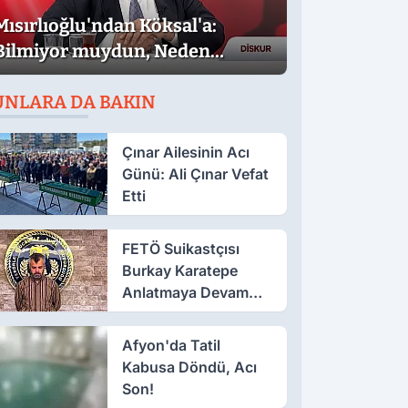
Mısırlıoğlu'ndan Köksal'a:
Bilmiyor muydun, Neden
Muhalefet Adayı Oldun?
UNLARA DA BAKIN
Çınar Ailesinin Acı
Günü: Ali Çınar Vefat
Etti
FETÖ Suikastçısı
Burkay Karatepe
Anlatmaya Devam
Ediyor: Suikast İçin
Gittim
Afyon'da Tatil
Kabusa Döndü, Acı
Son!