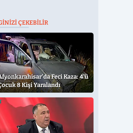
GINIZI ÇEKEBILIR
Afyonkarahisar’da Feci Kaza: 4’ü
Çocuk 8 Kişi Yaralandı