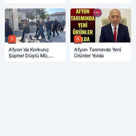
5
6
Afyon'da Korkunç
Afyon Tarımında Yeni
Şüphe! Düştü Mü,
Ürünler Yolda
Öldürüldü Mü!