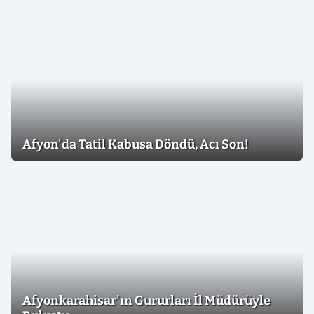
Afyon'da Tatil Kabusa Döndü, Acı Son!
Afyonkarahisar'ın Gururları İl Müdürüyle