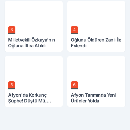
3
4
Milletvekili Özkaya’nın
Oğlunu Öldüren Zanlı İle
Oğluna İftira Atıldı
Evlendi
5
6
Afyon'da Korkunç
Afyon Tarımında Yeni
Şüphe! Düştü Mü,
Ürünler Yolda
Öldürüldü Mü!