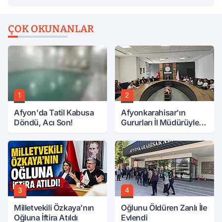
ÇOK OKUNANLAR
1
2
Afyon'da Tatil Kabusa
Afyonkarahisar'ın
Döndü, Acı Son!
Gururları İl Müdürüyle
Buluştu
3
4
Milletvekili Özkaya’nın
Oğlunu Öldüren Zanlı İle
Oğluna İftira Atıldı
Evlendi