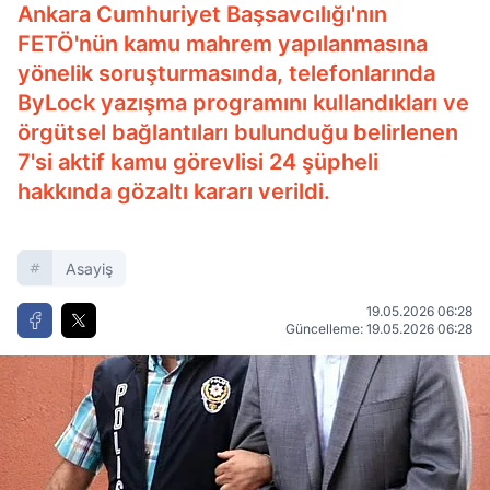
Ankara Cumhuriyet Başsavcılığı'nın
FETÖ'nün kamu mahrem yapılanmasına
yönelik soruşturmasında, telefonlarında
ByLock yazışma programını kullandıkları ve
örgütsel bağlantıları bulunduğu belirlenen
7'si aktif kamu görevlisi 24 şüpheli
hakkında gözaltı kararı verildi.
Asayiş
19.05.2026 06:28
Güncelleme: 19.05.2026 06:28