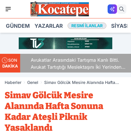
GÜNDEM
YAZARLAR
SIYASE
RESMI İLANLAR
Avukatlar Arasındaki Tartışma Kanlı Bitti.
SON
DAKİKA
Avukat Tartıştığı Meslektaşını İki Yerinden
Vurdu
Haberler
Genel
Simav Gölcük Mesire Alanında Hafta
Sonuna Kadar Ateşli Piknik Yasaklandı
Simav Gölcük Mesire
Alanında Hafta Sonuna
Kadar Ateşli Piknik
Yasaklandı