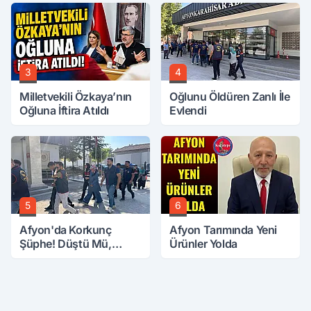
3
4
Milletvekili Özkaya’nın
Oğlunu Öldüren Zanlı İle
Oğluna İftira Atıldı
Evlendi
5
6
Afyon'da Korkunç
Afyon Tarımında Yeni
Şüphe! Düştü Mü,
Ürünler Yolda
Öldürüldü Mü!