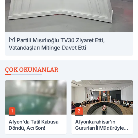
İYİ Partili Mısırlıoğlu TV3ü Ziyaret Etti,
Vatandaşları Mitinge Davet Etti
ÇOK OKUNANLAR
1
2
Afyon'da Tatil Kabusa
Afyonkarahisar'ın
Döndü, Acı Son!
Gururları İl Müdürüyle
Buluştu