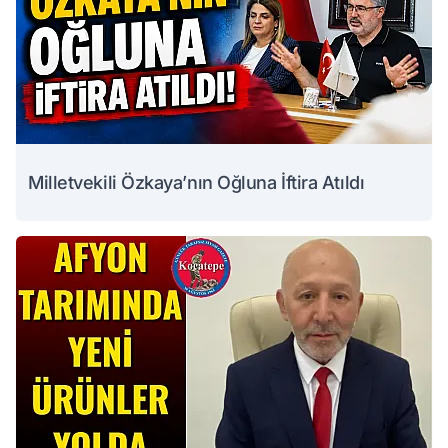
Milletvekili Özkaya’nın Oğluna İftira Atıldı