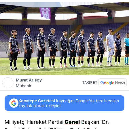
Murat Arısoy
TAKİP ET
Muhabir
Kocatepe Gazetesi
kaynağını Google'da tercih edilen
kaynak olarak ekleyin!
Milliyetçi Hareket Partisi
Genel
Başkanı Dr.